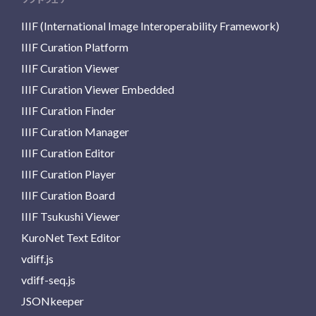
IIIF (International Image Interoperability Framework)
IIIF Curation Platform
IIIF Curation Viewer
IIIF Curation Viewer Embedded
IIIF Curation Finder
IIIF Curation Manager
IIIF Curation Editor
IIIF Curation Player
IIIF Curation Board
IIIF Tsukushi Viewer
KuroNet Text Editor
vdiff.js
vdiff-seq.js
JSONkeeper