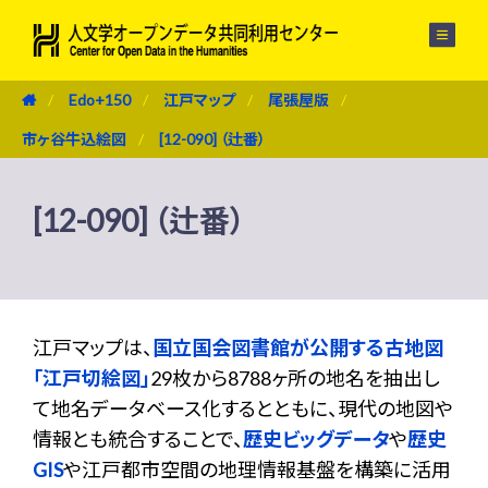
メニュー
Edo+150
江戸マップ
尾張屋版
市ヶ谷牛込絵図
[12-090] （辻番）
[12-090] （辻番）
江戸マップは、
国立国会図書館が公開する古地図
「江戸切絵図」
29枚から8788ヶ所の地名を抽出し
て地名データベース化するとともに、現代の地図や
情報とも統合することで、
歴史ビッグデータ
や
歴史
GIS
や江戸都市空間の地理情報基盤を構築に活用