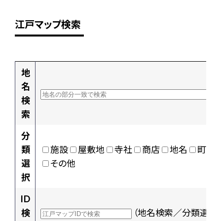
江戸マップ検索
地
名
検
索
分
類
施設
屋敷地
寺社
商店
地名
町村
選
その他
択
ID
検
（地名検索／分類選択