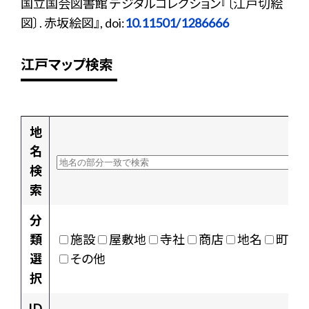
国立国会図書館 デジタルコレクション『〔江戸切絵
図〕. 赤坂絵図』, doi:
10.11501/1286666
江戸マップ検索
地
名
検
索
分
類
施設
屋敷地
寺社
商店
地名
町村
選
その他
択
ID