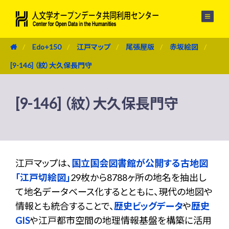
メニュー
Edo+150
江戸マップ
尾張屋版
赤坂絵図
[9-146] （紋）大久保長門守
[9-146] （紋）大久保長門守
江戸マップは、
国立国会図書館が公開する古地図
「江戸切絵図」
29枚から8788ヶ所の地名を抽出し
て地名データベース化するとともに、現代の地図や
情報とも統合することで、
歴史ビッグデータ
や
歴史
GIS
や江戸都市空間の地理情報基盤を構築に活用