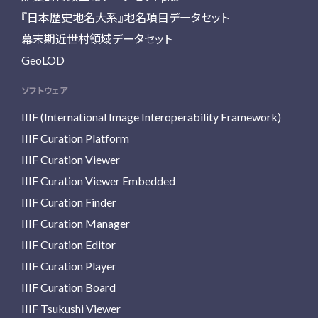
『日本歴史地名大系』地名項目データセット
幕末期近世村領域データセット
GeoLOD
ソフトウェア
IIIF (International Image Interoperability Framework)
IIIF Curation Platform
IIIF Curation Viewer
IIIF Curation Viewer Embedded
IIIF Curation Finder
IIIF Curation Manager
IIIF Curation Editor
IIIF Curation Player
IIIF Curation Board
IIIF Tsukushi Viewer