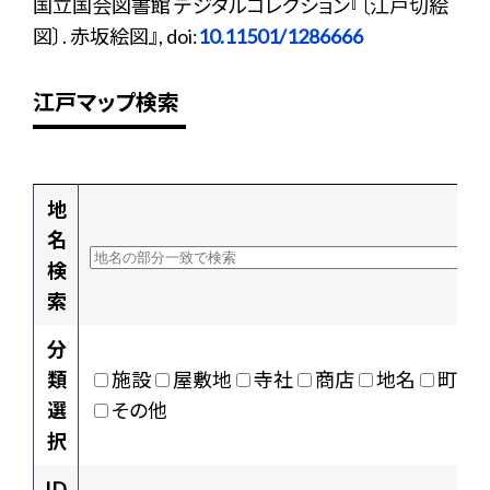
国立国会図書館 デジタルコレクション『〔江戸切絵
図〕. 赤坂絵図』, doi:
10.11501/1286666
江戸マップ検索
地
名
検
索
分
類
施設
屋敷地
寺社
商店
地名
町村
選
その他
択
ID