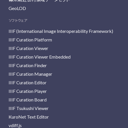
GeoLOD
ソフトウェア
IIIF (International Image Interoperability Framework)
IIIF Curation Platform
IIIF Curation Viewer
IIIF Curation Viewer Embedded
IIIF Curation Finder
IIIF Curation Manager
IIIF Curation Editor
IIIF Curation Player
IIIF Curation Board
IIIF Tsukushi Viewer
KuroNet Text Editor
vdiff.js