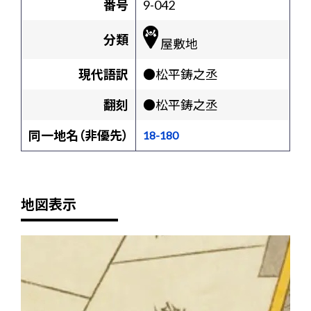
番号
9-042
分類
屋敷地
現代語訳
●松平鋳之丞
翻刻
●松平鋳之丞
同一地名（非優先）
18-180
地図表示
+
-