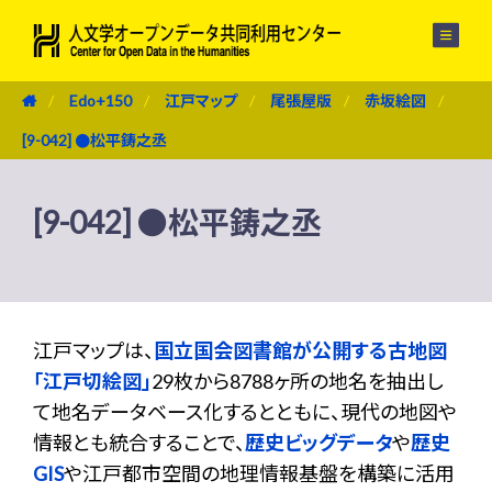
メニュー
Edo+150
江戸マップ
尾張屋版
赤坂絵図
[9-042] ●松平鋳之丞
[9-042] ●松平鋳之丞
江戸マップは、
国立国会図書館が公開する古地図
「江戸切絵図」
29枚から8788ヶ所の地名を抽出し
て地名データベース化するとともに、現代の地図や
情報とも統合することで、
歴史ビッグデータ
や
歴史
GIS
や江戸都市空間の地理情報基盤を構築に活用