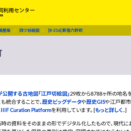
張屋版
四ツ谷絵図
[8-216] 新宿六軒町
町
が公開する古地図「江戸切絵図」
29枚から8788ヶ所の地
も統合することで、
歴史ビッグデータ
や
歴史GIS
や江戸都市
は
IIIF Curation Platform
を利用しています。 [
もっと詳しく
..]
当時の資料をそのままの形でデジタル化したもので、現代に