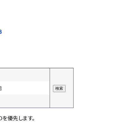
8
他
Dを優先します。