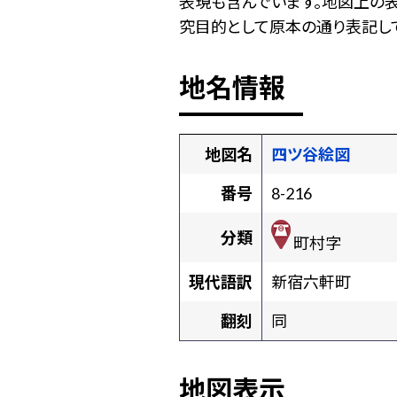
表現も含んでいます。地図上の
究目的として原本の通り表記して
地名情報
地図名
四ツ谷絵図
番号
8-216
分類
町村字
現代語訳
新宿六軒町
翻刻
同
地図表示