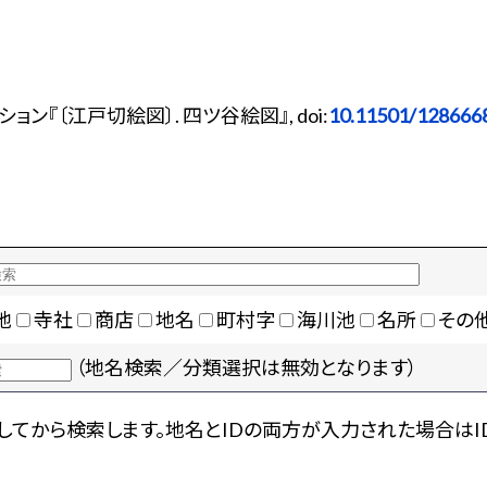
ン『〔江戸切絵図〕. 四ツ谷絵図』, doi:
10.11501/128666
地
寺社
商店
地名
町村字
海川池
名所
その
（地名検索／分類選択は無効となります）
てから検索します。地名とIDの両方が入力された場合はI