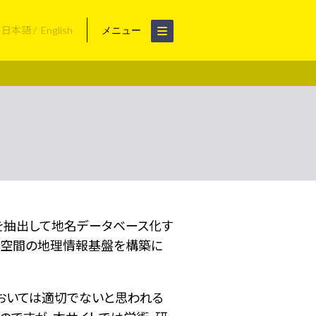
日本語
English
メニュー
名を抽出して地名データベース化す
空間の地理情報基盤を構築に
おいては適切でないと思われる