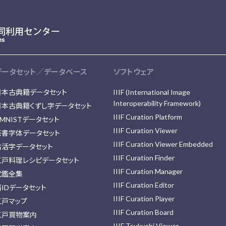
データセット／データベース
ソフトウェア
日本古典籍データセット
IIIF (International Image
Interoperability Framework)
日本古典籍くずし字データセット
IIIF Curation Platform
MNISTデータセット
IIIF Curation Viewer
篆書字体データセット
IIIF Curation Viewer Embedded
古活字データセット
IIIF Curation Finder
江戸料理レシピデータセット
IIIF Curation Manager
武鑑全集
IIIF Curation Editor
藩IDデータセット
IIIF Curation Player
江戸マップ
IIIF Curation Board
江戸買物案内
IIIF Tsukushi Viewer