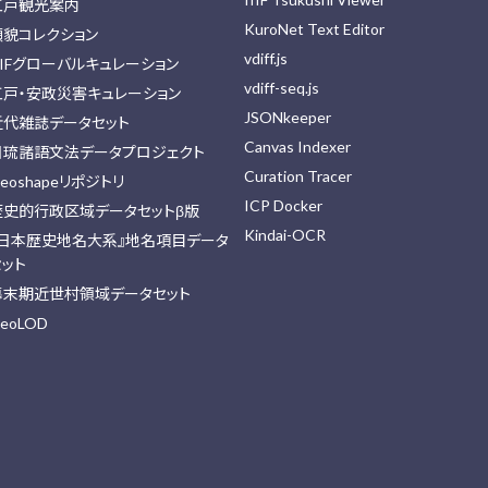
江戸観光案内
KuroNet Text Editor
顔貌コレクション
vdiff.js
IIFグローバルキュレーション
vdiff-seq.js
江戸・安政災害キュレーション
JSONkeeper
近代雑誌データセット
Canvas Indexer
日琉諸語文法データプロジェクト
Curation Tracer
eoshapeリポジトリ
ICP Docker
歴史的行政区域データセットβ版
Kindai-OCR
『日本歴史地名大系』地名項目データ
セット
幕末期近世村領域データセット
eoLOD