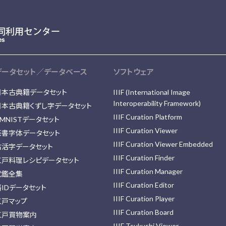
データセット／データベース
ソフトウェア
日本古典籍データセット
IIIF (International Image
Interoperability Framework)
日本古典籍くずし字データセット
IIIF Curation Platform
MNISTデータセット
IIIF Curation Viewer
篆書字体データセット
IIIF Curation Viewer Embedded
古活字データセット
IIIF Curation Finder
江戸料理レシピデータセット
IIIF Curation Manager
武鑑全集
IIIF Curation Editor
藩IDデータセット
IIIF Curation Player
江戸マップ
IIIF Curation Board
江戸買物案内
IIIF Tsukushi Viewer