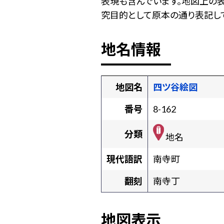
表現も含んでいます。地図上の
究目的として原本の通り表記して
地名情報
地図名
四ツ谷絵図
番号
8-162
分類
地名
現代語訳
南寺町
翻刻
南寺丁
地図表示