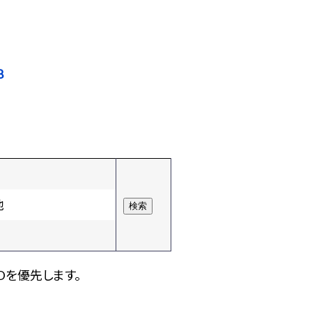
8
他
Dを優先します。