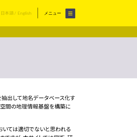
日本語
English
メニュー
名を抽出して地名データベース化す
空間の地理情報基盤を構築に
おいては適切でないと思われる