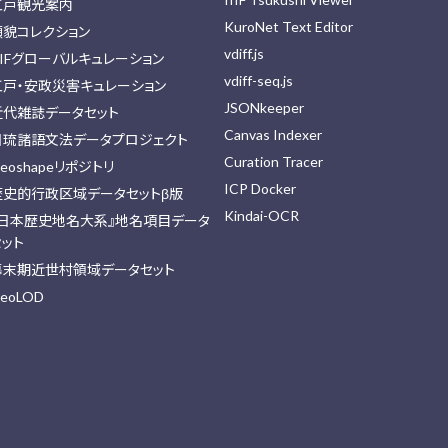
江戸観光案内
KuroNet Text Editor
顔貌コレクション
vdiff.js
IIFグローバルキュレーション
vdiff-seq.js
江戸・安政災害キュレーション
JSONkeeper
近代雑誌データセット
Canvas Indexer
日琉諸語文法データプロジェクト
Curation Tracer
eoshapeリポジトリ
ICP Docker
歴史的行政区域データセットβ版
Kindai-OCR
『日本歴史地名大系』地名項目データ
セット
幕末期近世村領域データセット
eoLOD