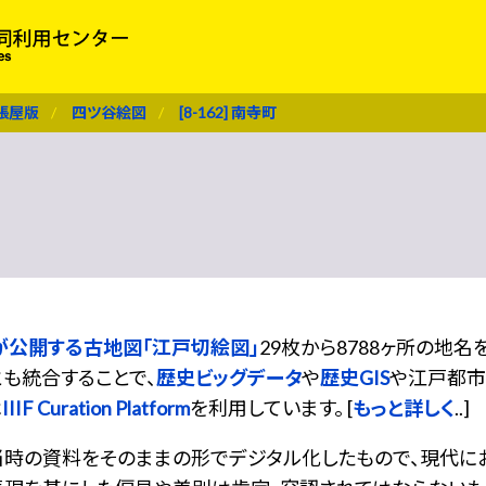
張屋版
四ツ谷絵図
[8-162] 南寺町
が公開する古地図「江戸切絵図」
29枚から8788ヶ所の地
も統合することで、
歴史ビッグデータ
や
歴史GIS
や江戸都市
は
IIIF Curation Platform
を利用しています。 [
もっと詳しく
..]
当時の資料をそのままの形でデジタル化したもので、現代に