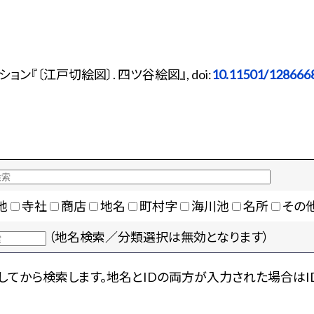
ン『〔江戸切絵図〕. 四ツ谷絵図』, doi:
10.11501/128666
地
寺社
商店
地名
町村字
海川池
名所
その
（地名検索／分類選択は無効となります）
てから検索します。地名とIDの両方が入力された場合はI