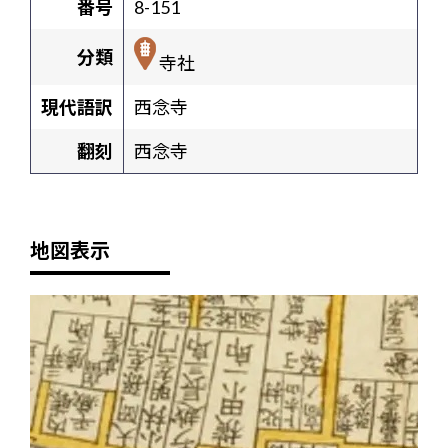
番号
8-151
分類
寺社
現代語訳
西念寺
翻刻
西念寺
地図表示
+
-