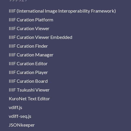
IIIF (International Image Interoperability Framework)
IIIF Curation Platform
IIIF Curation Viewer
IIIF Curation Viewer Embedded
IIIF Curation Finder
IIIF Curation Manager
IIIF Curation Editor
IIIF Curation Player
IIIF Curation Board
IIIF Tsukushi Viewer
KuroNet Text Editor
vdiff.js
vdiff-seq.js
JSONkeeper