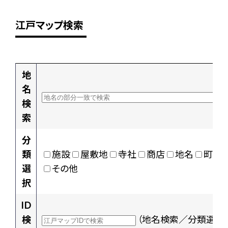
江戸マップ検索
地
名
検
索
分
類
施設
屋敷地
寺社
商店
地名
町村
選
その他
択
ID
検
（地名検索／分類選択