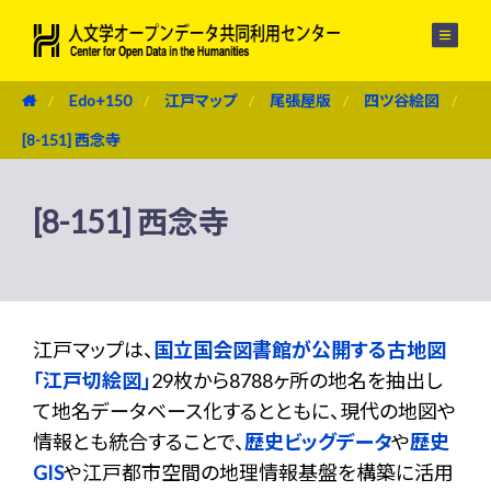
メニュー
Edo+150
江戸マップ
尾張屋版
四ツ谷絵図
[8-151] 西念寺
[8-151] 西念寺
江戸マップは、
国立国会図書館が公開する古地図
「江戸切絵図」
29枚から8788ヶ所の地名を抽出し
て地名データベース化するとともに、現代の地図や
情報とも統合することで、
歴史ビッグデータ
や
歴史
GIS
や江戸都市空間の地理情報基盤を構築に活用