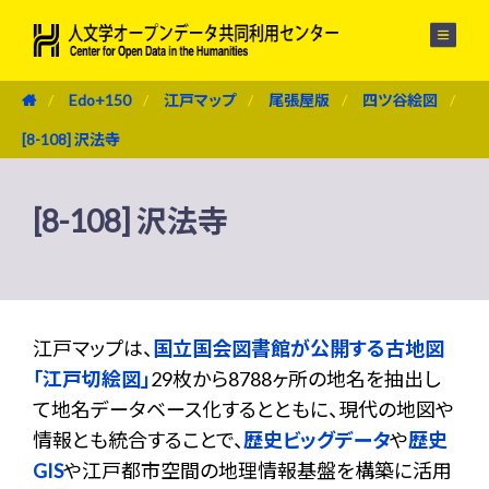
メニュー
Edo+150
江戸マップ
尾張屋版
四ツ谷絵図
[8-108] 沢法寺
[8-108] 沢法寺
江戸マップは、
国立国会図書館が公開する古地図
「江戸切絵図」
29枚から8788ヶ所の地名を抽出し
て地名データベース化するとともに、現代の地図や
情報とも統合することで、
歴史ビッグデータ
や
歴史
GIS
や江戸都市空間の地理情報基盤を構築に活用