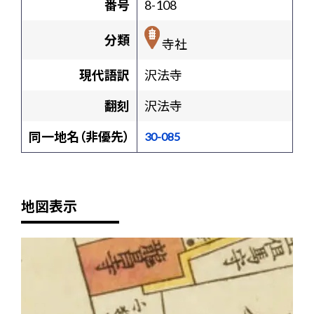
番号
8-108
分類
寺社
現代語訳
沢法寺
翻刻
沢法寺
同一地名（非優先）
30-085
地図表示
+
-