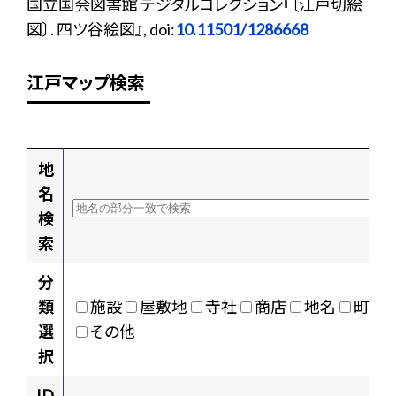
国立国会図書館 デジタルコレクション『〔江戸切絵
図〕. 四ツ谷絵図』, doi:
10.11501/1286668
江戸マップ検索
地
名
検
索
分
類
施設
屋敷地
寺社
商店
地名
町村
選
その他
択
ID