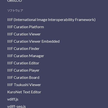
GeoLOD
ソフトウェア
IIIF (International Image Interoperability Framework)
IIIF Curation Platform
IIIF Curation Viewer
IIIF Curation Viewer Embedded
IIIF Curation Finder
IIIF Curation Manager
IIIF Curation Editor
IIIF Curation Player
IIIF Curation Board
IIIF Tsukushi Viewer
KuroNet Text Editor
vdiff.js
vdiff-seq.js