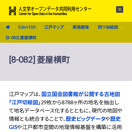
メニュー
Edo+150
江戸マップ
尾張屋版
四ツ谷絵図
[8-082] 菱屋横町
[8-082] 菱屋横町
江戸マップは、
国立国会図書館が公開する古地図
「江戸切絵図」
29枚から8788ヶ所の地名を抽出し
て地名データベース化するとともに、現代の地図や
情報とも統合することで、
歴史ビッグデータ
や
歴史
GIS
や江戸都市空間の地理情報基盤を構築に活用