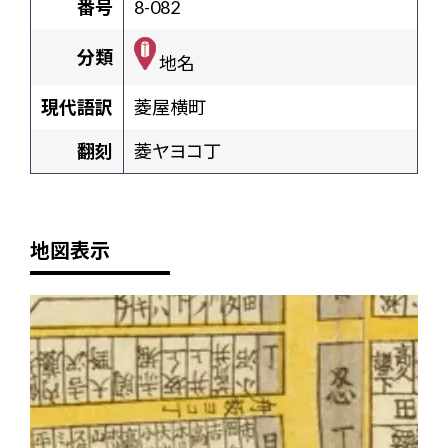
番号
8-082
分類
地名
現代語訳
菱屋横町
翻刻
菱ヤヨコ丁
地図表示
+
-