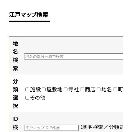
江戸マップ検索
地
名
検
索
分
類
施設
屋敷地
寺社
商店
地名
町村
選
その他
択
ID
検
（地名検索／分類選択