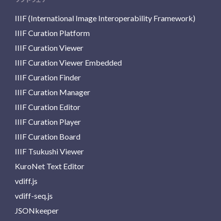
IIIF (International Image Interoperability Framework)
IIIF Curation Platform
IIIF Curation Viewer
IIIF Curation Viewer Embedded
IIIF Curation Finder
IIIF Curation Manager
IIIF Curation Editor
IIIF Curation Player
IIIF Curation Board
IIIF Tsukushi Viewer
KuroNet Text Editor
vdiff.js
vdiff-seq.js
JSONkeeper