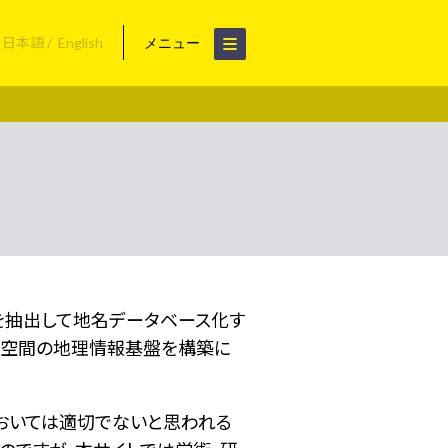
日本語
English
メニュー
名を抽出して地名データベース化す
空間の地理情報基盤を構築に
おいては適切でないと思われる