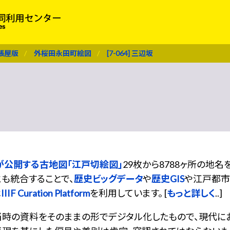
張屋版
外桜田永田町絵図
[7-064] 三辺坂
が公開する古地図「江戸切絵図」
29枚から8788ヶ所の地
も統合することで、
歴史ビッグデータ
や
歴史GIS
や江戸都市
は
IIIF Curation Platform
を利用しています。 [
もっと詳しく
..]
当時の資料をそのままの形でデジタル化したもので、現代に