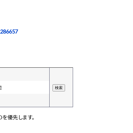
1286657
他
Dを優先します。