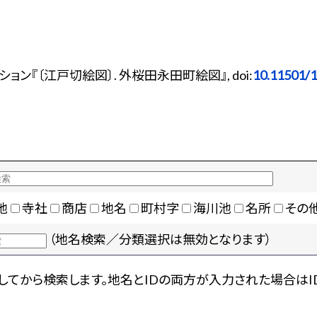
ン『〔江戸切絵図〕. 外桜田永田町絵図』, doi:
10.11501/
地
寺社
商店
地名
町村字
海川池
名所
その
（地名検索／分類選択は無効となります）
てから検索します。地名とIDの両方が入力された場合はI