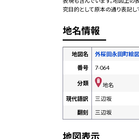
表現も含んでいます。地図上の
究目的として原本の通り表記して
地名情報
地図名
外桜田永田町絵
番号
7-064
分類
地名
現代語訳
三辺坂
翻刻
三辺坂
地図表示