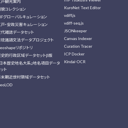
江戸観光案内
KuroNet Text Editor
顔貌コレクション
vdiff.js
IIFグローバルキュレーション
vdiff-seq.js
江戸・安政災害キュレーション
JSONkeeper
近代雑誌データセット
Canvas Indexer
日琉諸語文法データプロジェクト
Curation Tracer
eoshapeリポジトリ
ICP Docker
歴史的行政区域データセットβ版
Kindai-OCR
『日本歴史地名大系』地名項目データ
セット
幕末期近世村領域データセット
eoLOD