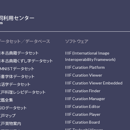
データセット／データベース
ソフトウェア
日本古典籍データセット
IIIF (International Image
Interoperability Framework)
日本古典籍くずし字データセット
IIIF Curation Platform
MNISTデータセット
IIIF Curation Viewer
篆書字体データセット
IIIF Curation Viewer Embedded
古活字データセット
IIIF Curation Finder
江戸料理レシピデータセット
IIIF Curation Manager
武鑑全集
IIIF Curation Editor
藩IDデータセット
IIIF Curation Player
江戸マップ
IIIF Curation Board
江戸買物案内
IIIF Tsukushi Viewer