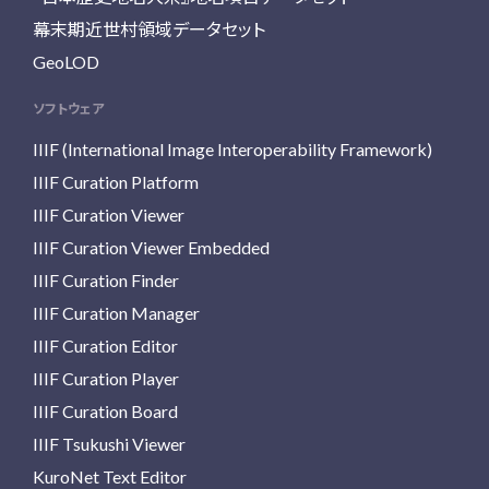
幕末期近世村領域データセット
GeoLOD
ソフトウェア
IIIF (International Image Interoperability Framework)
IIIF Curation Platform
IIIF Curation Viewer
IIIF Curation Viewer Embedded
IIIF Curation Finder
IIIF Curation Manager
IIIF Curation Editor
IIIF Curation Player
IIIF Curation Board
IIIF Tsukushi Viewer
KuroNet Text Editor