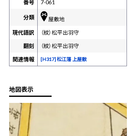
番号
7-061
分類
屋敷地
現代語訳
（紋）松平出羽守
翻刻
（紋）松平出羽守
関連情報
[H317] 松江藩 上屋敷
地図表示
+
-