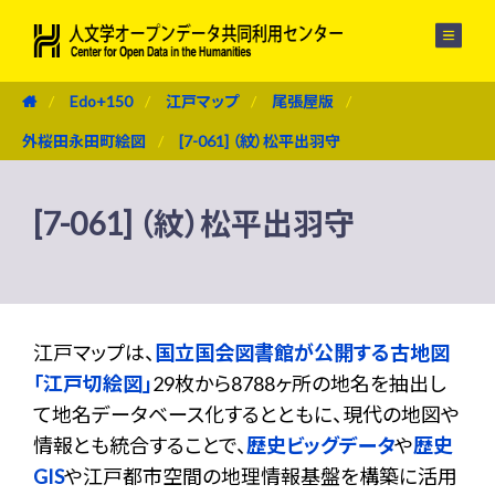
メニュー
Edo+150
江戸マップ
尾張屋版
外桜田永田町絵図
[7-061] （紋）松平出羽守
[7-061] （紋）松平出羽守
江戸マップは、
国立国会図書館が公開する古地図
「江戸切絵図」
29枚から8788ヶ所の地名を抽出し
て地名データベース化するとともに、現代の地図や
情報とも統合することで、
歴史ビッグデータ
や
歴史
GIS
や江戸都市空間の地理情報基盤を構築に活用