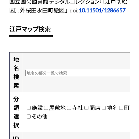
国立国会図書館 デジタルコレクション『〔江戸切絵
図〕. 外桜田永田町絵図』, doi:
10.11501/1286657
江戸マップ検索
地
名
検
索
分
類
施設
屋敷地
寺社
商店
地名
町村
選
その他
択
ID