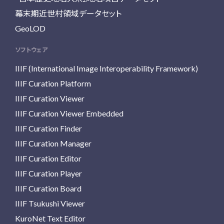
幕末期近世村領域データセット
GeoLOD
ソフトウェア
IIIF (International Image Interoperability Framework)
IIIF Curation Platform
IIIF Curation Viewer
IIIF Curation Viewer Embedded
IIIF Curation Finder
IIIF Curation Manager
IIIF Curation Editor
IIIF Curation Player
IIIF Curation Board
IIIF Tsukushi Viewer
KuroNet Text Editor