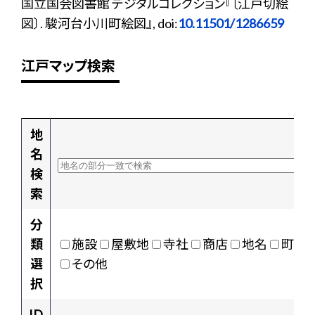
国立国会図書館 デジタルコレクション『〔江戸切絵
図〕. 駿河台小川町絵図』, doi:
10.11501/1286659
江戸マップ検索
地
名
検
索
分
類
施設
屋敷地
寺社
商店
地名
町村
選
その他
択
ID