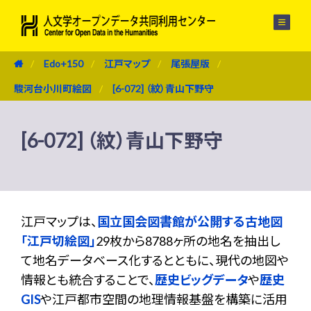
メニュー
Edo+150
江戸マップ
尾張屋版
駿河台小川町絵図
[6-072] （紋）青山下野守
[6-072] （紋）青山下野守
江戸マップは、
国立国会図書館が公開する古地図
「江戸切絵図」
29枚から8788ヶ所の地名を抽出し
て地名データベース化するとともに、現代の地図や
情報とも統合することで、
歴史ビッグデータ
や
歴史
GIS
や江戸都市空間の地理情報基盤を構築に活用