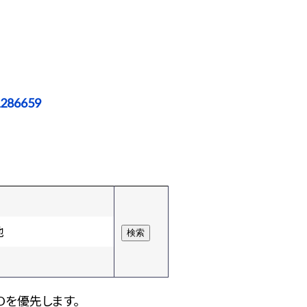
1286659
他
Dを優先します。