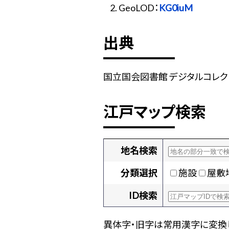
GeoLOD：
KG0iuM
出典
国立国会図書館 デジタルコレクショ
江戸マップ検索
地名検索
分類選択
施設
屋敷
ID検索
異体字・旧字は常用漢字に変換し