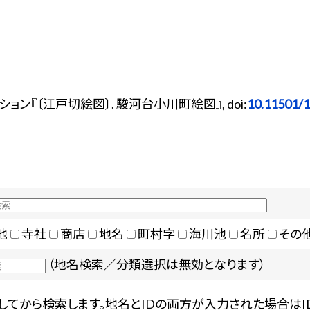
ン『〔江戸切絵図〕. 駿河台小川町絵図』, doi:
10.11501/
地
寺社
商店
地名
町村字
海川池
名所
その
（地名検索／分類選択は無効となります）
てから検索します。地名とIDの両方が入力された場合はI