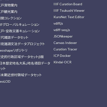
IIIF Curation Board
江戸買物案内
IIIF Tsukushi Viewer
江戸観光案内
KuroNet Text Editor
顔貌コレクション
vdiff.js
IIFグローバルキュレーション
vdiff-seq.js
江戸・安政災害キュレーション
JSONkeeper
近代雑誌データセット
Canvas Indexer
日琉諸語文法データプロジェクト
Curation Tracer
eoshapeリポジトリ
ICP Docker
歴史的行政区域データセットβ版
Kindai-OCR
『日本歴史地名大系』地名項目データ
セット
幕末期近世村領域データセット
eoLOD