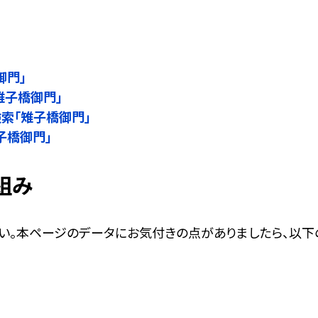
御門」
雉子橋御門」
名検索「雉子橋御門」
雉子橋御門」
組み
い。本ページのデータにお気付きの点がありましたら、以