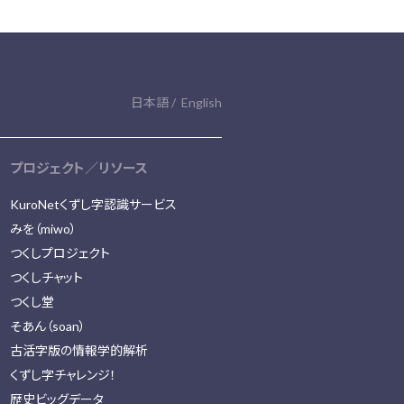
日本語
English
プロジェクト／リソース
KuroNetくずし字認識サービス
みを（miwo）
つくしプロジェクト
つくしチャット
つくし堂
そあん（soan）
古活字版の情報学的解析
くずし字チャレンジ！
歴史ビッグデータ