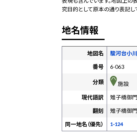
表現も含んでいます。地図上の
究目的として原本の通り表記して
地名情報
地図名
駿河台小
番号
6-063
分類
施設
現代語訳
雉子橋御
翻刻
雉子橋御
同一地名（優先）
1-124