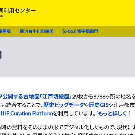
張屋版
駿河台小川町絵図
[6-063] 雉子橋御門
門
が公開する古地図「江戸切絵図」
29枚から8788ヶ所の地
も統合することで、
歴史ビッグデータ
や
歴史GIS
や江戸都市
は
IIIF Curation Platform
を利用しています。 [
もっと詳しく
..]
当時の資料をそのままの形でデジタル化したもので、現代に