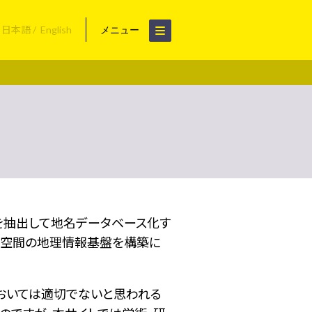
日本語
English
メニュー
名を抽出して地名データベース化す
空間の地理情報基盤を構築に
おいては適切でないと思われる