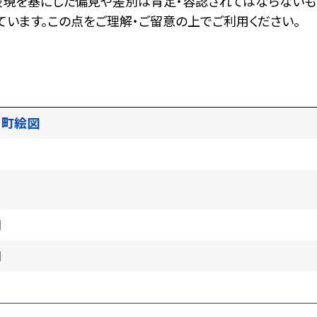
表現を基にした偏見や差別は肯定・容認されてはならないも
います。この点をご理解・ご留意の上でご利用ください。
川町絵図
門
門