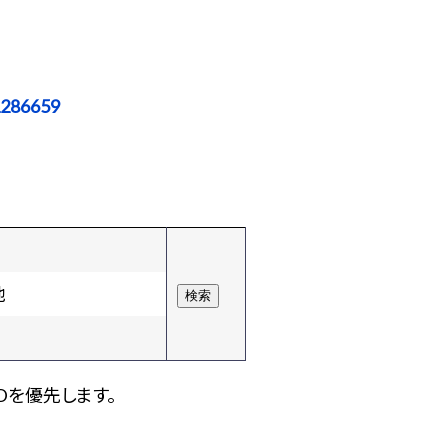
1286659
他
Dを優先します。