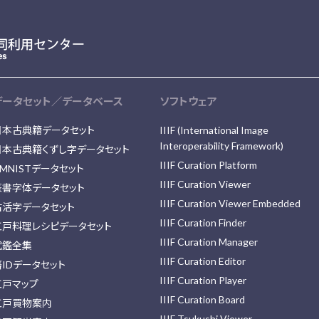
データセット／データベース
ソフトウェア
日本古典籍データセット
IIIF (International Image
Interoperability Framework)
日本古典籍くずし字データセット
IIIF Curation Platform
MNISTデータセット
IIIF Curation Viewer
篆書字体データセット
IIIF Curation Viewer Embedded
古活字データセット
IIIF Curation Finder
江戸料理レシピデータセット
IIIF Curation Manager
武鑑全集
IIIF Curation Editor
藩IDデータセット
IIIF Curation Player
江戸マップ
IIIF Curation Board
江戸買物案内
IIIF Tsukushi Viewer