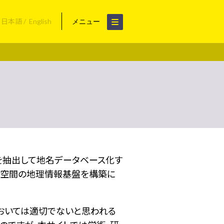
日本語
English
メニュー
名を抽出して地名データベース化す
空間の地理情報基盤を構築に
おいては適切でないと思われる