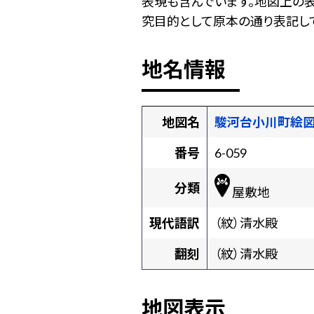
表現も含んでいます。地図上の
究目的として原本の通り表記して
地名情報
地図名
駿河台小川町絵
番号
6-059
分類
屋敷地
現代語訳
（紋）清水殿
翻刻
（紋）清水殿
地図表示