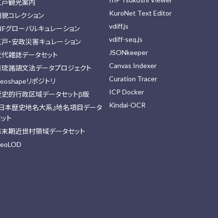
江戸観光案内
KuroNet Text Editor
顔貌コレクション
vdiff.js
IIFグローバルキュレーション
vdiff-seq.js
江戸・安政災害キュレーション
JSONkeeper
近代雑誌データセット
Canvas Indexer
日琉諸語文法データプロジェクト
Curation Tracer
eoshapeリポジトリ
ICP Docker
歴史的行政区域データセットβ版
Kindai-OCR
『日本歴史地名大系』地名項目データ
セット
幕末期近世村領域データセット
eoLOD