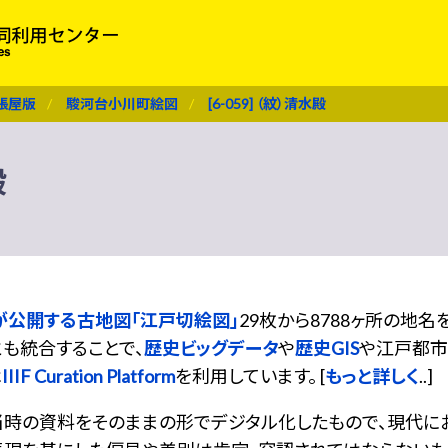
張屋版
駿河台小川町絵図
[6-059] （紋）清水殿
殿
が公開する古地図「江戸切絵図」
29枚から8788ヶ所の地
も統合することで、
歴史ビッグデータ
や
歴史GIS
や江戸都市
は
IIIF Curation Platform
を利用しています。 [
もっと詳しく
..]
当時の資料をそのままの形でデジタル化したもので、現代に