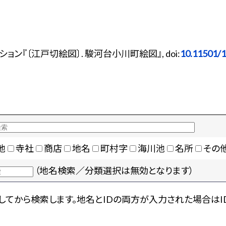
ン『〔江戸切絵図〕. 駿河台小川町絵図』, doi:
10.11501/
地
寺社
商店
地名
町村字
海川池
名所
その
（地名検索／分類選択は無効となります）
てから検索します。地名とIDの両方が入力された場合はI