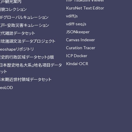
江戸観光案内
KuroNet Text Editor
顔貌コレクション
vdiff.js
IIFグローバルキュレーション
vdiff-seq.js
江戸・安政災害キュレーション
JSONkeeper
近代雑誌データセット
Canvas Indexer
日琉諸語文法データプロジェクト
Curation Tracer
eoshapeリポジトリ
ICP Docker
歴史的行政区域データセットβ版
Kindai-OCR
『日本歴史地名大系』地名項目データ
セット
幕末期近世村領域データセット
eoLOD