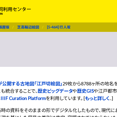
張屋版
芝高輪辺絵図
[5-464] 行人坂
が公開する古地図「江戸切絵図」
29枚から8788ヶ所の地
も統合することで、
歴史ビッグデータ
や
歴史GIS
や江戸都市
は
IIIF Curation Platform
を利用しています。 [
もっと詳しく
..]
当時の資料をそのままの形でデジタル化したもので、現代に