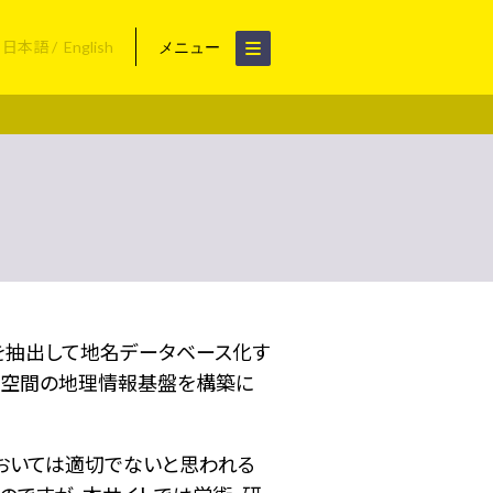
日本語
English
メニュー
名を抽出して地名データベース化す
空間の地理情報基盤を構築に
おいては適切でないと思われる