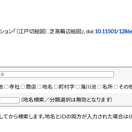
ン『〔江戸切絵図〕. 芝高輪辺絵図』, doi:
10.11501/1286
地
寺社
商店
地名
町村字
海川池
名所
その
（地名検索／分類選択は無効となります）
てから検索します。地名とIDの両方が入力された場合はI