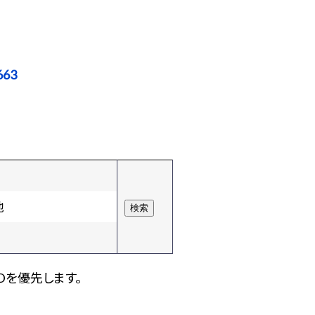
663
他
Dを優先します。