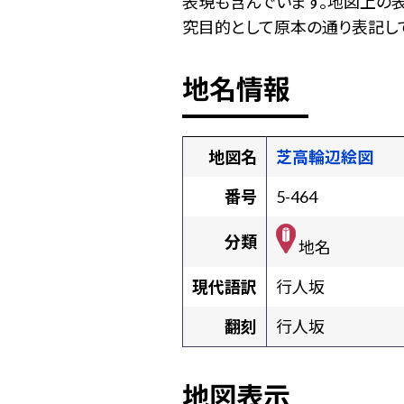
表現も含んでいます。地図上の
究目的として原本の通り表記して
地名情報
地図名
芝高輪辺絵図
番号
5-464
分類
地名
現代語訳
行人坂
翻刻
行人坂
地図表示