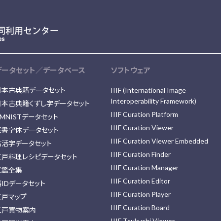
データセット／データベース
ソフトウェア
日本古典籍データセット
IIIF (International Image
Interoperability Framework)
日本古典籍くずし字データセット
IIIF Curation Platform
MNISTデータセット
IIIF Curation Viewer
篆書字体データセット
IIIF Curation Viewer Embedded
古活字データセット
IIIF Curation Finder
江戸料理レシピデータセット
IIIF Curation Manager
武鑑全集
IIIF Curation Editor
藩IDデータセット
IIIF Curation Player
江戸マップ
IIIF Curation Board
江戸買物案内
IIIF Tsukushi Viewer