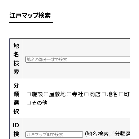
江戸マップ検索
地
名
検
索
分
類
施設
屋敷地
寺社
商店
地名
町村
選
その他
択
ID
検
（地名検索／分類選択