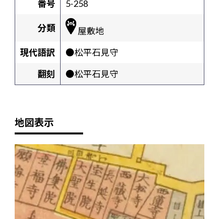
番号
5-258
分類
屋敷地
現代語訳
●松平石見守
翻刻
●松平石見守
地図表示
+
-