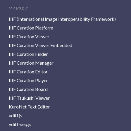
ソフトウェア
IIIF (International Image Interoperability Framework)
IIIF Curation Platform
IIIF Curation Viewer
IIIF Curation Viewer Embedded
IIIF Curation Finder
IIIF Curation Manager
IIIF Curation Editor
IIIF Curation Player
IIIF Curation Board
IIIF Tsukushi Viewer
KuroNet Text Editor
vdiff.js
vdiff-seq.js