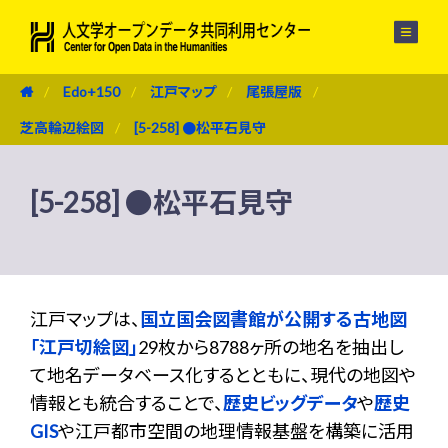
メニュー
Edo+150
江戸マップ
尾張屋版
芝高輪辺絵図
[5-258] ●松平石見守
[5-258] ●松平石見守
江戸マップは、
国立国会図書館が公開する古地図
「江戸切絵図」
29枚から8788ヶ所の地名を抽出し
て地名データベース化するとともに、現代の地図や
情報とも統合することで、
歴史ビッグデータ
や
歴史
GIS
や江戸都市空間の地理情報基盤を構築に活用