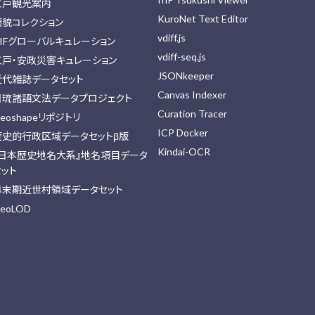
江戸観光案内
KuroNet Text Editor
顔貌コレクション
vdiff.js
IIFグローバルキュレーション
vdiff-seq.js
江戸・安政災害キュレーション
JSONkeeper
近代雑誌データセット
Canvas Indexer
日琉諸語文法データプロジェクト
Curation Tracer
eoshapeリポジトリ
ICP Docker
歴史的行政区域データセットβ版
Kindai-OCR
『日本歴史地名大系』地名項目データ
セット
幕末期近世村領域データセット
eoLOD