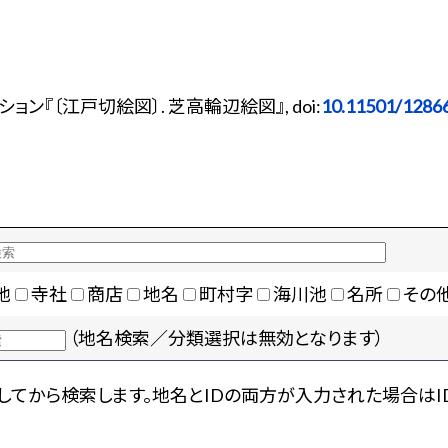
ン『〔江戸切絵図〕. 芝高輪辺絵図』, doi:
10.11501/1286
地
寺社
商店
地名
町村字
海川池
名所
その
（地名検索／分類選択は無効となります）
てから検索します。地名とIDの両方が入力された場合はI