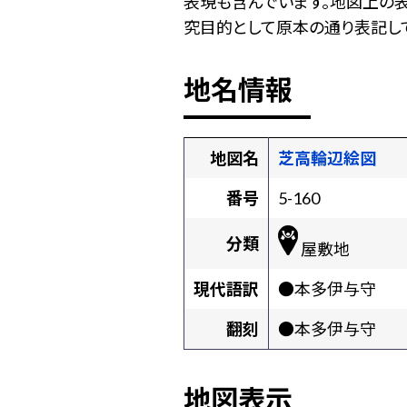
表現も含んでいます。地図上の
究目的として原本の通り表記して
地名情報
地図名
芝高輪辺絵図
番号
5-160
分類
屋敷地
現代語訳
●本多伊与守
翻刻
●本多伊与守
地図表示