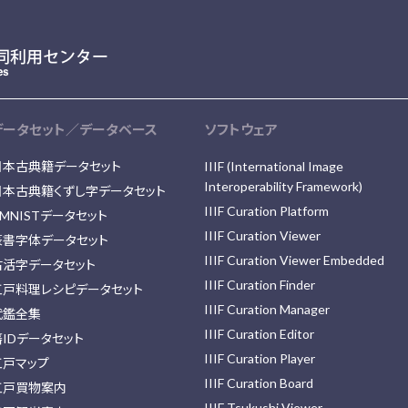
データセット／データベース
ソフトウェア
日本古典籍データセット
IIIF (International Image
Interoperability Framework)
日本古典籍くずし字データセット
IIIF Curation Platform
MNISTデータセット
IIIF Curation Viewer
篆書字体データセット
IIIF Curation Viewer Embedded
古活字データセット
IIIF Curation Finder
江戸料理レシピデータセット
IIIF Curation Manager
武鑑全集
IIIF Curation Editor
藩IDデータセット
IIIF Curation Player
江戸マップ
IIIF Curation Board
江戸買物案内
IIIF Tsukushi Viewer