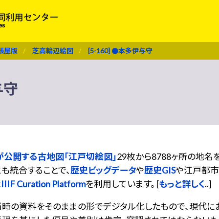
張屋版
芝高輪辺絵図
[5-160] ●本多伊与守
与守
が公開する古地図「江戸切絵図」
29枚から8788ヶ所の地
も統合することで、
歴史ビッグデータ
や
歴史GIS
や江戸都市
は
IIIF Curation Platform
を利用しています。 [
もっと詳しく
..]
当時の資料をそのままの形でデジタル化したもので、現代に