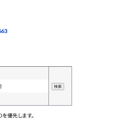
663
他
Dを優先します。