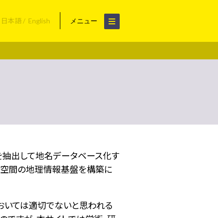
日本語
English
メニュー
名を抽出して地名データベース化す
空間の地理情報基盤を構築に
おいては適切でないと思われる