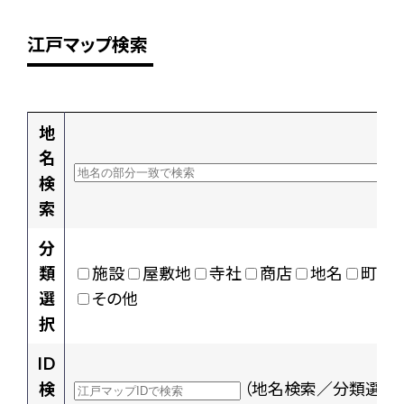
江戸マップ検索
地
名
検
索
分
類
施設
屋敷地
寺社
商店
地名
町村
選
その他
択
ID
検
（地名検索／分類選択