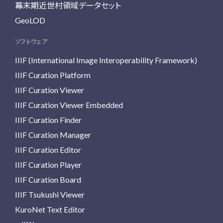
幕末期近世村領域データセット
GeoLOD
ソフトウェア
IIIF (International Image Interoperability Framework)
IIIF Curation Platform
IIIF Curation Viewer
IIIF Curation Viewer Embedded
IIIF Curation Finder
IIIF Curation Manager
IIIF Curation Editor
IIIF Curation Player
IIIF Curation Board
IIIF Tsukushi Viewer
KuroNet Text Editor