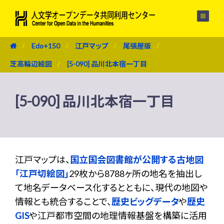
メニュー
Edo+150
江戸マップ
尾張屋版
芝高輪辺絵図
[5-090] 品川北本宿一丁目
[5-090] 品川北本宿一丁目
江戸マップは、
国立国会図書館が公開する古地図
「江戸切絵図」
29枚から8788ヶ所の地名を抽出し
て地名データベース化するとともに、現代の地図や
情報とも統合することで、
歴史ビッグデータ
や
歴史
GIS
や江戸都市空間の地理情報基盤を構築に活用