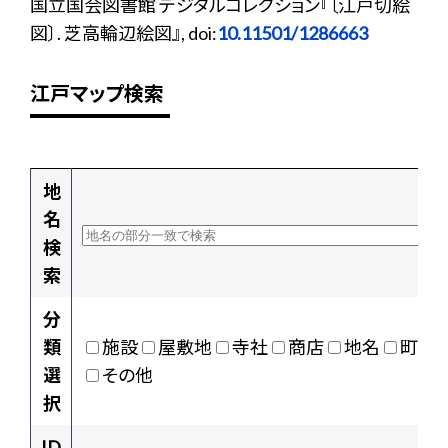
国立国会図書館 デジタルコレクション『〔江戸切絵
図〕. 芝高輪辺絵図』, doi:
10.11501/1286663
江戸マップ検索
地
名
検
索
分
類
施設
屋敷地
寺社
商店
地名
町村
選
その他
択
ID