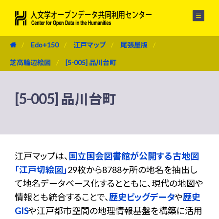
メニュー
Edo+150
江戸マップ
尾張屋版
芝高輪辺絵図
[5-005] 品川台町
[5-005] 品川台町
江戸マップは、
国立国会図書館が公開する古地図
「江戸切絵図」
29枚から8788ヶ所の地名を抽出し
て地名データベース化するとともに、現代の地図や
情報とも統合することで、
歴史ビッグデータ
や
歴史
GIS
や江戸都市空間の地理情報基盤を構築に活用