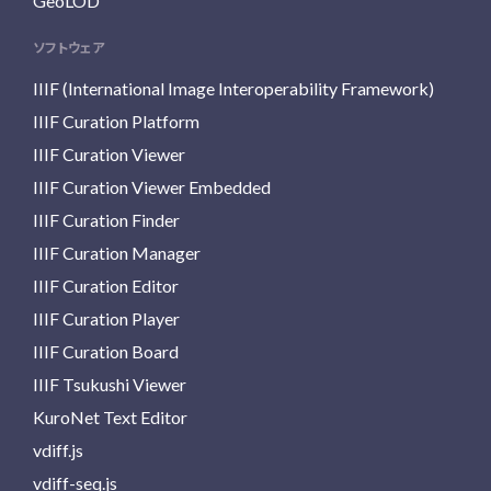
GeoLOD
ソフトウェア
IIIF (International Image Interoperability Framework)
IIIF Curation Platform
IIIF Curation Viewer
IIIF Curation Viewer Embedded
IIIF Curation Finder
IIIF Curation Manager
IIIF Curation Editor
IIIF Curation Player
IIIF Curation Board
IIIF Tsukushi Viewer
KuroNet Text Editor
vdiff.js
vdiff-seq.js