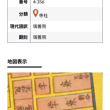
番号
4-356
分類
寺社
現代語訳
瑞善院
翻刻
瑞善院
地図表示
+
-