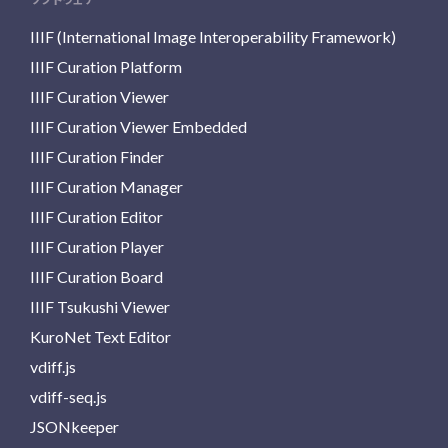
IIIF (International Image Interoperability Framework)
IIIF Curation Platform
IIIF Curation Viewer
IIIF Curation Viewer Embedded
IIIF Curation Finder
IIIF Curation Manager
IIIF Curation Editor
IIIF Curation Player
IIIF Curation Board
IIIF Tsukushi Viewer
KuroNet Text Editor
vdiff.js
vdiff-seq.js
JSONkeeper