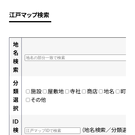
江戸マップ検索
地
名
検
索
分
類
施設
屋敷地
寺社
商店
地名
町村
選
その他
択
ID
検
（地名検索／分類選択