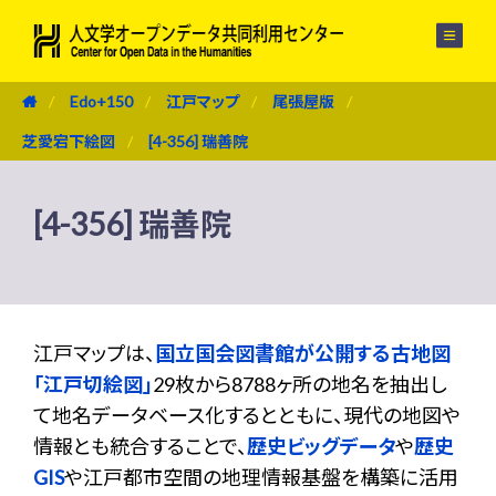
メニュー
Edo+150
江戸マップ
尾張屋版
芝愛宕下絵図
[4-356] 瑞善院
[4-356] 瑞善院
江戸マップは、
国立国会図書館が公開する古地図
「江戸切絵図」
29枚から8788ヶ所の地名を抽出し
て地名データベース化するとともに、現代の地図や
情報とも統合することで、
歴史ビッグデータ
や
歴史
GIS
や江戸都市空間の地理情報基盤を構築に活用