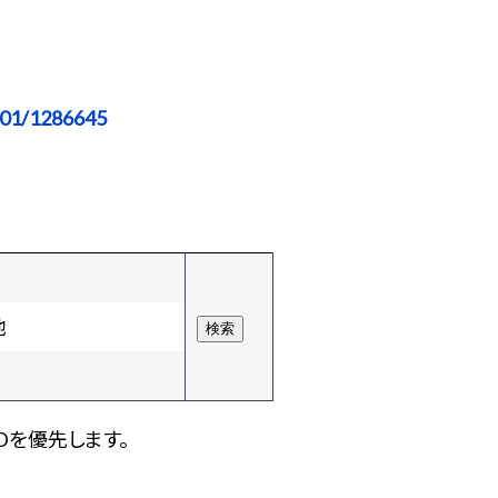
501/1286645
他
Dを優先します。