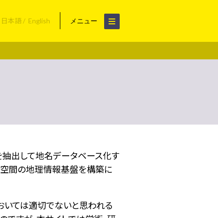
日本語
English
メニュー
名を抽出して地名データベース化す
空間の地理情報基盤を構築に
おいては適切でないと思われる