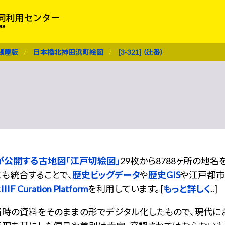
張屋版
日本橋北神田浜町絵図
[3-321] （辻番）
が公開する古地図「江戸切絵図」
29枚から8788ヶ所の地
も統合することで、
歴史ビッグデータ
や
歴史GIS
や江戸都市
は
IIIF Curation Platform
を利用しています。 [
もっと詳しく
..]
当時の資料をそのままの形でデジタル化したもので、現代に