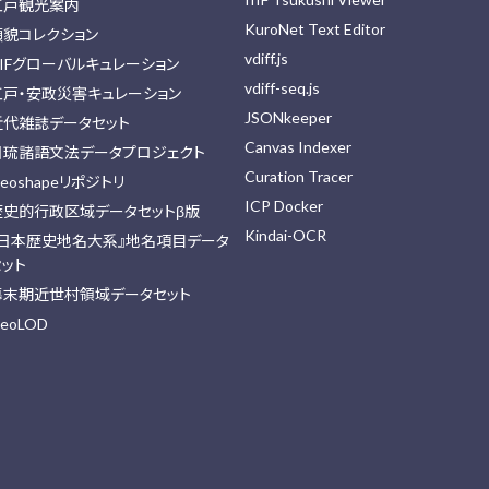
江戸観光案内
KuroNet Text Editor
顔貌コレクション
vdiff.js
IIFグローバルキュレーション
vdiff-seq.js
江戸・安政災害キュレーション
JSONkeeper
近代雑誌データセット
Canvas Indexer
日琉諸語文法データプロジェクト
Curation Tracer
eoshapeリポジトリ
ICP Docker
歴史的行政区域データセットβ版
Kindai-OCR
『日本歴史地名大系』地名項目データ
セット
幕末期近世村領域データセット
eoLOD