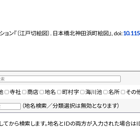
ン『〔江戸切絵図〕. 日本橋北神田浜町絵図』, doi:
10.11
地
寺社
商店
地名
町村字
海川池
名所
その
（地名検索／分類選択は無効となります）
てから検索します。地名とIDの両方が入力された場合はI