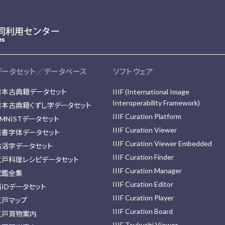
データセット／データベース
ソフトウェア
日本古典籍データセット
IIIF (International Image
Interoperability Framework)
日本古典籍くずし字データセット
IIIF Curation Platform
MNISTデータセット
IIIF Curation Viewer
篆書字体データセット
IIIF Curation Viewer Embedded
古活字データセット
IIIF Curation Finder
江戸料理レシピデータセット
IIIF Curation Manager
武鑑全集
IIIF Curation Editor
藩IDデータセット
IIIF Curation Player
江戸マップ
IIIF Curation Board
江戸買物案内
IIIF Tsukushi Viewer