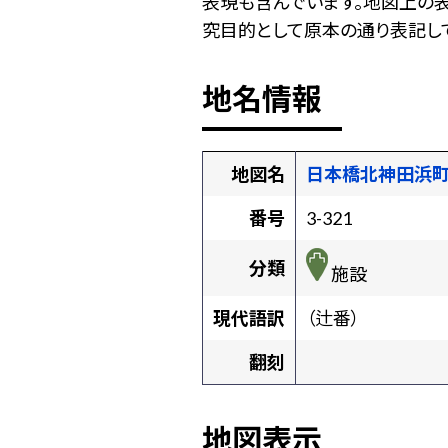
表現も含んでいます。地図上の
究目的として原本の通り表記して
地名情報
地図名
日本橋北神田浜
番号
3-321
分類
施設
現代語訳
（辻番）
翻刻
地図表示