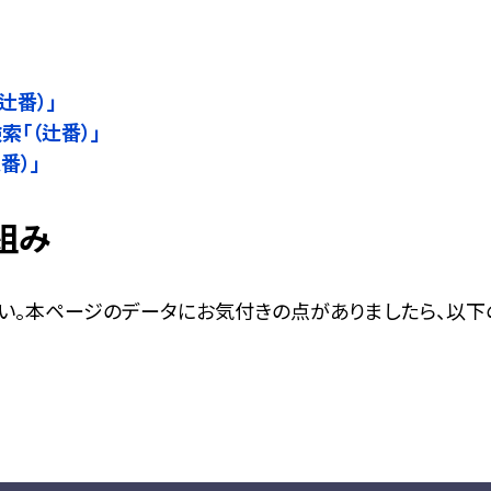
」
辻番）」
検索「（辻番）」
番）」
組み
い。本ページのデータにお気付きの点がありましたら、以