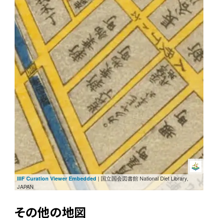
| 国立国会図書館 National Diet Library,
IIIF Curation Viewer Embedded
JAPAN
その他の地図