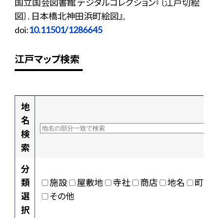
国立国会図書館 デジタルコレクション『〔江戸切絵
図〕. 日本橋北神田浜町絵図』,
doi:
10.11501/1286645
江戸マップ検索
地
名
検
索
分
類
施設
屋敷地
寺社
商店
地名
町村
選
その他
択