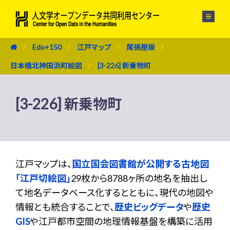
メニュー
Edo+150
江戸マップ
尾張屋版
日本橋北神田浜町絵図
[3-226] 新乗物町
[3-226] 新乗物町
江戸マップは、
国立国会図書館が公開する古地図
「江戸切絵図」
29枚から8788ヶ所の地名を抽出し
て地名データベース化するとともに、現代の地図や
情報とも統合することで、
歴史ビッグデータ
や
歴史
GIS
や江戸都市空間の地理情報基盤を構築に活用