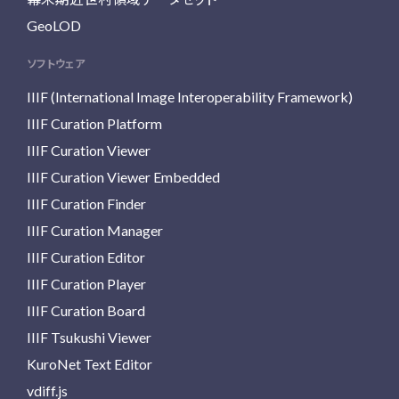
GeoLOD
ソフトウェア
IIIF (International Image Interoperability Framework)
IIIF Curation Platform
IIIF Curation Viewer
IIIF Curation Viewer Embedded
IIIF Curation Finder
IIIF Curation Manager
IIIF Curation Editor
IIIF Curation Player
IIIF Curation Board
IIIF Tsukushi Viewer
KuroNet Text Editor
vdiff.js