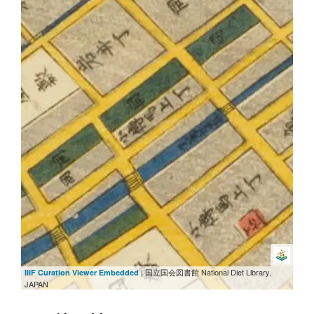
| 国立国会図書館 National Diet Library,
IIIF Curation Viewer Embedded
JAPAN