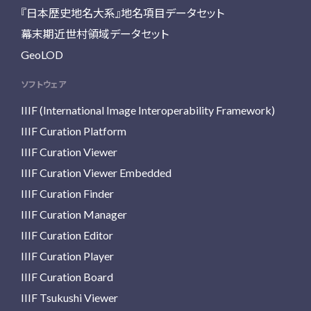
『日本歴史地名大系』地名項目データセット
幕末期近世村領域データセット
GeoLOD
ソフトウェア
IIIF (International Image Interoperability Framework)
IIIF Curation Platform
IIIF Curation Viewer
IIIF Curation Viewer Embedded
IIIF Curation Finder
IIIF Curation Manager
IIIF Curation Editor
IIIF Curation Player
IIIF Curation Board
IIIF Tsukushi Viewer