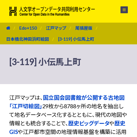
メニュー
Edo+150
江戸マップ
尾張屋版
日本橋北神田浜町絵図
[3-119] 小伝馬上町
[3-119] 小伝馬上町
江戸マップは、
国立国会図書館が公開する古地図
「江戸切絵図」
29枚から8788ヶ所の地名を抽出し
て地名データベース化するとともに、現代の地図や
情報とも統合することで、
歴史ビッグデータ
や
歴史
GIS
や江戸都市空間の地理情報基盤を構築に活用