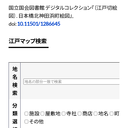
国立国会図書館 デジタルコレクション『〔江戸切絵
図〕. 日本橋北神田浜町絵図』,
doi:
10.11501/1286645
江戸マップ検索
地
名
検
索
分
類
施設
屋敷地
寺社
商店
地名
町村
選
その他