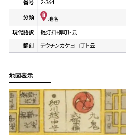
番号
2-364
分類
地名
現代語訳
提灯掛横町ト云
翻刻
テウチンカケヨコ丁ト云
地図表示
+
-