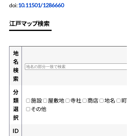
doi:
10.11501/1286660
江戸マップ検索
地
名
検
索
分
類
施設
屋敷地
寺社
商店
地名
町村
選
その他
択
ID