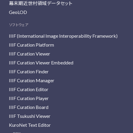
幕末期近世村領域データセット
GeoLOD
ソフトウェア
IIIF (International Image Interoperability Framework)
IIIF Curation Platform
IIIF Curation Viewer
IIIF Curation Viewer Embedded
IIIF Curation Finder
IIIF Curation Manager
IIIF Curation Editor
IIIF Curation Player
IIIF Curation Board
IIIF Tsukushi Viewer
KuroNet Text Editor