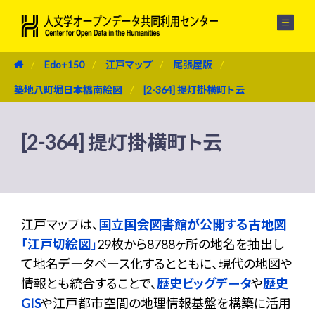
メニュー
Edo+150
江戸マップ
尾張屋版
築地八町堀日本橋南絵図
[2-364] 提灯掛横町ト云
[2-364] 提灯掛横町ト云
江戸マップは、
国立国会図書館が公開する古地図
「江戸切絵図」
29枚から8788ヶ所の地名を抽出し
て地名データベース化するとともに、現代の地図や
情報とも統合することで、
歴史ビッグデータ
や
歴史
GIS
や江戸都市空間の地理情報基盤を構築に活用