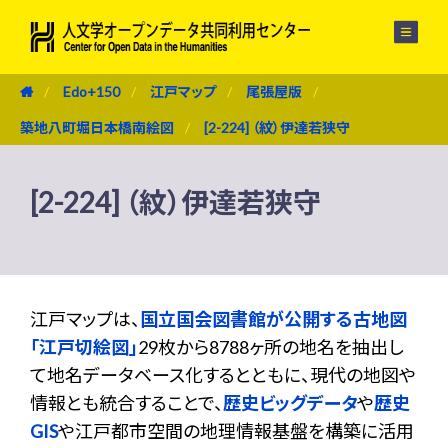
メニュー
Edo+150
江戸マップ
尾張屋版
築地八町堀日本橋南絵図
[2-224] （紋）伊達若狭守
[2-224] （紋）伊達若狭守
江戸マップは、
国立国会図書館が公開する古地図
「江戸切絵図」
29枚から8788ヶ所の地名を抽出し
て地名データベース化するとともに、現代の地図や
情報とも統合することで、
歴史ビッグデータ
や
歴史
GIS
や江戸都市空間の地理情報基盤を構築に活用