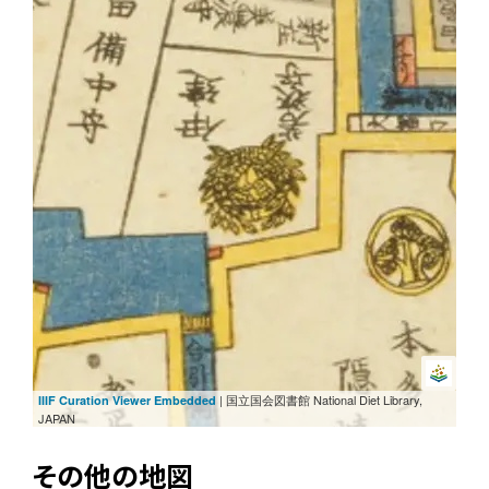
| 国立国会図書館 National Diet Library,
IIIF Curation Viewer Embedded
JAPAN
その他の地図