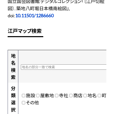
国立国会図書館 デジタルコレクション『〔江戸切絵
図〕. 築地八町堀日本橋南絵図』,
doi:
10.11501/1286660
江戸マップ検索
地
名
検
索
分
類
施設
屋敷地
寺社
商店
地名
町村
選
その他
択