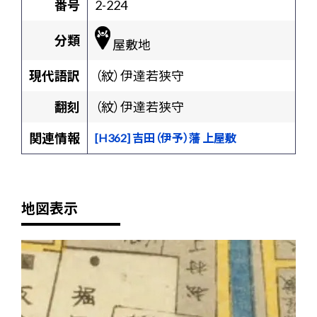
番号
2-224
分類
屋敷地
現代語訳
（紋）伊達若狭守
翻刻
（紋）伊達若狭守
関連情報
[H362] 吉田（伊予）藩 上屋敷
地図表示
+
-