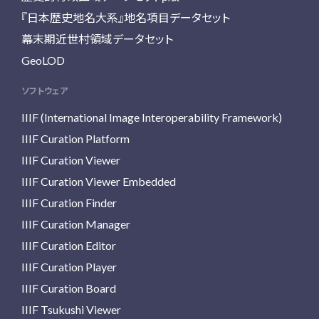
『日本歴史地名大系』地名項目データセット
幕末期近世村領域データセット
GeoLOD
ソフトウェア
IIIF (International Image Interoperability Framework)
IIIF Curation Platform
IIIF Curation Viewer
IIIF Curation Viewer Embedded
IIIF Curation Finder
IIIF Curation Manager
IIIF Curation Editor
IIIF Curation Player
IIIF Curation Board
IIIF Tsukushi Viewer