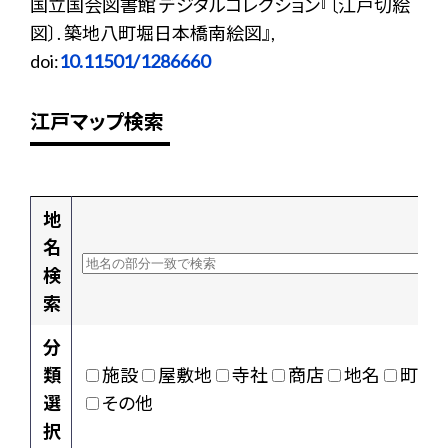
国立国会図書館 デジタルコレクション『〔江戸切絵
図〕. 築地八町堀日本橋南絵図』,
doi:
10.11501/1286660
江戸マップ検索
地
名
検
索
分
類
施設
屋敷地
寺社
商店
地名
町村
選
その他
択