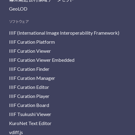
GeoLOD
ソフトウェア
IIIF (International Image Interoperability Framework)
IIIF Curation Platform
IIIF Curation Viewer
IIIF Curation Viewer Embedded
IIIF Curation Finder
IIIF Curation Manager
IIIF Curation Editor
IIIF Curation Player
IIIF Curation Board
IIIF Tsukushi Viewer
KuroNet Text Editor
vdiff.js