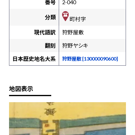
番号
2-040
分類
町村字
現代語訳
狩野屋敷
翻刻
狩野ヤシキ
日本歴史地名大系
狩野屋敷 [130000090600]
地図表示
+
-