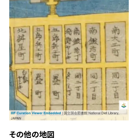
| 国立国会図書館 National Diet Library,
IIIF Curation Viewer Embedded
JAPAN
その他の地図