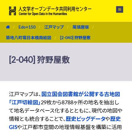
メニュー
Edo+150
江戸マップ
尾張屋版
築地八町堀日本橋南絵図
[2-040] 狩野屋敷
[2-040] 狩野屋敷
江戸マップは、
国立国会図書館が公開する古地図
「江戸切絵図」
29枚から8788ヶ所の地名を抽出し
て地名データベース化するとともに、現代の地図や
情報とも統合することで、
歴史ビッグデータ
や
歴史
GIS
や江戸都市空間の地理情報基盤を構築に活用