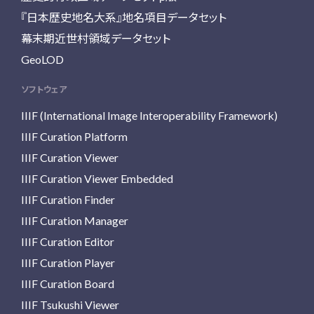
『日本歴史地名大系』地名項目データセット
幕末期近世村領域データセット
GeoLOD
ソフトウェア
IIIF (International Image Interoperability Framework)
IIIF Curation Platform
IIIF Curation Viewer
IIIF Curation Viewer Embedded
IIIF Curation Finder
IIIF Curation Manager
IIIF Curation Editor
IIIF Curation Player
IIIF Curation Board
IIIF Tsukushi Viewer