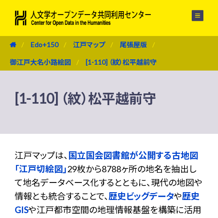
メニュー
Edo+150
江戸マップ
尾張屋版
御江戸大名小路絵図
[1-110] （紋）松平越前守
[1-110] （紋）松平越前守
江戸マップは、
国立国会図書館が公開する古地図
「江戸切絵図」
29枚から8788ヶ所の地名を抽出し
て地名データベース化するとともに、現代の地図や
情報とも統合することで、
歴史ビッグデータ
や
歴史
GIS
や江戸都市空間の地理情報基盤を構築に活用