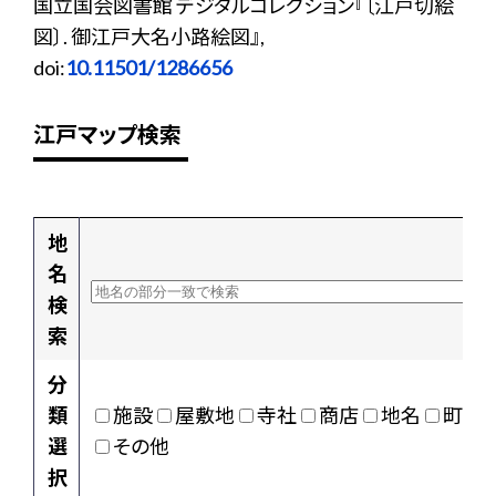
国立国会図書館 デジタルコレクション『〔江戸切絵
図〕. 御江戸大名小路絵図』,
doi:
10.11501/1286656
江戸マップ検索
地
名
検
索
分
類
施設
屋敷地
寺社
商店
地名
町村
選
その他
択