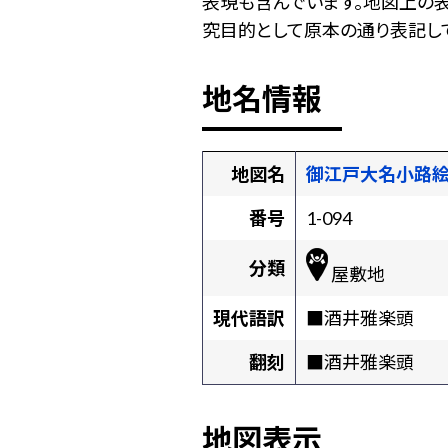
表現も含んでいます。地図上の
究目的として原本の通り表記して
地名情報
地図名
御江戸大名小路
番号
1-094
分類
屋敷地
現代語訳
■酒井雅楽頭
翻刻
■酒井雅楽頭
地図表示