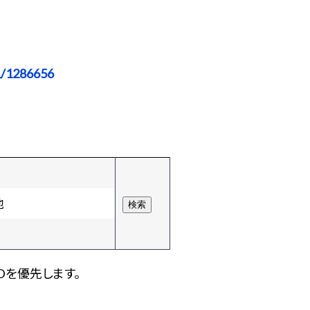
1/1286656
他
Dを優先します。