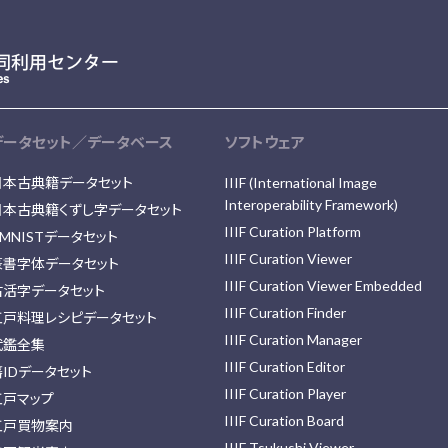
データセット／データベース
ソフトウェア
日本古典籍データセット
IIIF (International Image
Interoperability Framework)
日本古典籍くずし字データセット
IIIF Curation Platform
MNISTデータセット
IIIF Curation Viewer
篆書字体データセット
IIIF Curation Viewer Embedded
古活字データセット
IIIF Curation Finder
江戸料理レシピデータセット
IIIF Curation Manager
武鑑全集
IIIF Curation Editor
藩IDデータセット
IIIF Curation Player
江戸マップ
IIIF Curation Board
江戸買物案内
IIIF Tsukushi Viewer