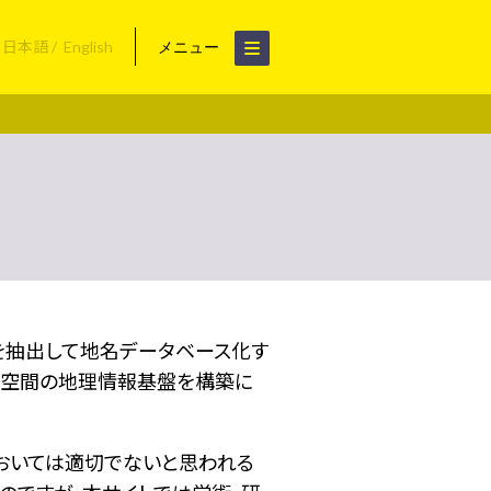
日本語
English
メニュー
名を抽出して地名データベース化す
空間の地理情報基盤を構築に
おいては適切でないと思われる