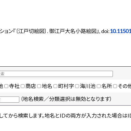
ン『〔江戸切絵図〕. 御江戸大名小路絵図』, doi:
10.1150
地
寺社
商店
地名
町村字
海川池
名所
その
（地名検索／分類選択は無効となります）
てから検索します。地名とIDの両方が入力された場合はI