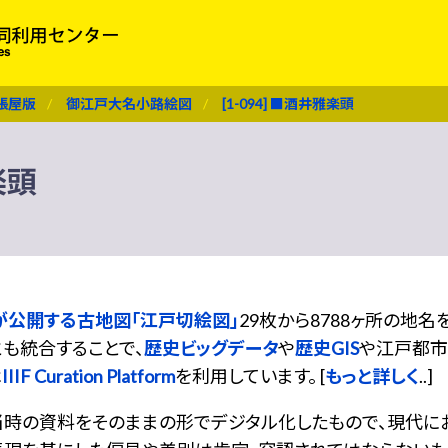
張屋版
御江戸大名小路絵図
[1-094] ■酒井雅楽頭
楽頭
が公開する古地図「江戸切絵図」
29枚から8788ヶ所の地
も統合することで、
歴史ビッグデータ
や
歴史GIS
や江戸都市
は
IIIF Curation Platform
を利用しています。 [
もっと詳しく
..]
当時の資料をそのままの形でデジタル化したもので、現代に