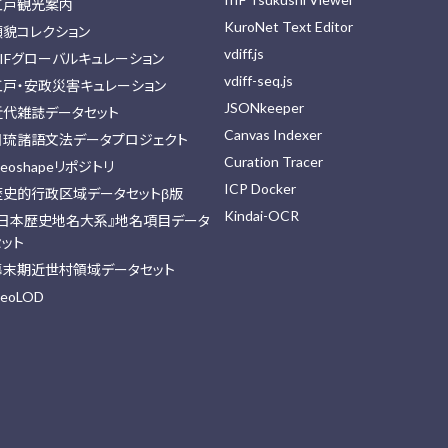
江戸観光案内
KuroNet Text Editor
顔貌コレクション
vdiff.js
IIFグローバルキュレーション
vdiff-seq.js
江戸・安政災害キュレーション
JSONkeeper
近代雑誌データセット
Canvas Indexer
日琉諸語文法データプロジェクト
Curation Tracer
eoshapeリポジトリ
ICP Docker
歴史的行政区域データセットβ版
Kindai-OCR
『日本歴史地名大系』地名項目データ
セット
幕末期近世村領域データセット
eoLOD