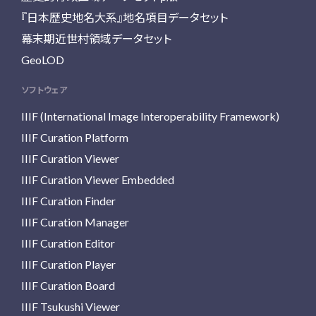
『日本歴史地名大系』地名項目データセット
幕末期近世村領域データセット
GeoLOD
ソフトウェア
IIIF (International Image Interoperability Framework)
IIIF Curation Platform
IIIF Curation Viewer
IIIF Curation Viewer Embedded
IIIF Curation Finder
IIIF Curation Manager
IIIF Curation Editor
IIIF Curation Player
IIIF Curation Board
IIIF Tsukushi Viewer