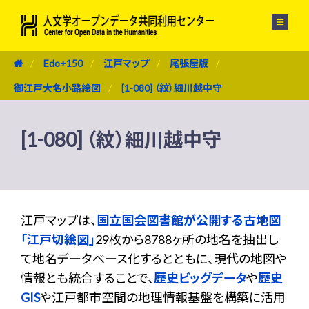
メニュー
Edo+150
江戸マップ
尾張屋版
御江戸大名小路絵図
[1-080] （紋）細川越中守
[1-080] （紋）細川越中守
江戸マップは、
国立国会図書館が公開する古地図
「江戸切絵図」
29枚から8788ヶ所の地名を抽出し
て地名データベース化するとともに、現代の地図や
情報とも統合することで、
歴史ビッグデータ
や
歴史
GIS
や江戸都市空間の地理情報基盤を構築に活用