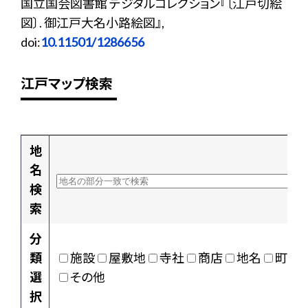
国立国会図書館 デジタルコレクション『〔江戸切絵
図〕. 御江戸大名小路絵図』,
doi:
10.11501/1286656
江戸マップ検索
地
名
検
索
分
類
施設
屋敷地
寺社
商店
地名
町村
選
その他
択