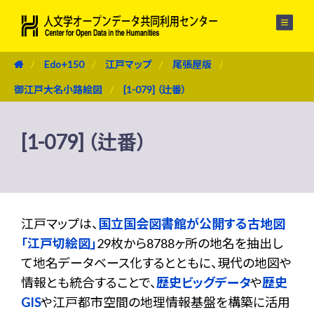
メニュー
Edo+150
江戸マップ
尾張屋版
御江戸大名小路絵図
[1-079] （辻番）
[1-079] （辻番）
江戸マップは、
国立国会図書館が公開する古地図
「江戸切絵図」
29枚から8788ヶ所の地名を抽出し
て地名データベース化するとともに、現代の地図や
情報とも統合することで、
歴史ビッグデータ
や
歴史
GIS
や江戸都市空間の地理情報基盤を構築に活用