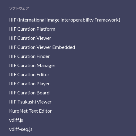
ソフトウェア
IIIF (International Image Interoperability Framework)
IIIF Curation Platform
IIIF Curation Viewer
IIIF Curation Viewer Embedded
IIIF Curation Finder
IIIF Curation Manager
IIIF Curation Editor
IIIF Curation Player
IIIF Curation Board
IIIF Tsukushi Viewer
KuroNet Text Editor
vdiff.js
vdiff-seq.js