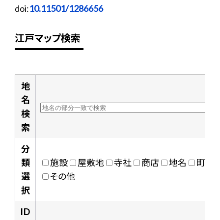
doi:
10.11501/1286656
江戸マップ検索
地
名
検
索
分
類
施設
屋敷地
寺社
商店
地名
町村
選
その他
択
ID