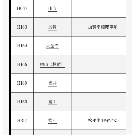
H047
山形
H163
加賀
加賀宰相慶寧卿
H164
大聖寺
H166
勝山（越前）
H169
福井
H160
富山
H317
松江
松平出羽守定安