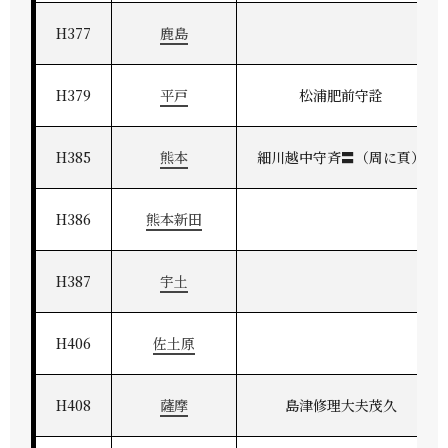
H377
鹿島
H379
平戸
松浦肥前守詮
H385
熊本
細川越中守斉〓（周に頁）
H386
熊本新田
H387
宇土
H406
佐土原
H408
薩摩
島津修理大夫茂久