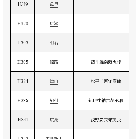
H319
母里
H320
広瀬
H303
明石
H305
姫路
酒井雅楽頭忠惇
H324
津山
松平三河守慶倫
H285
紀州
紀伊中納言茂承卿
H341
広島
浅野安芸守茂長
H342
広島新田