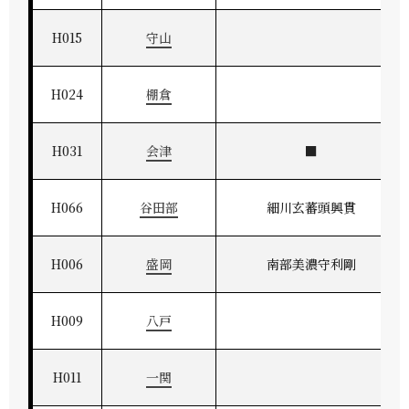
H015
守山
H024
棚倉
H031
会津
■
H066
谷田部
細川玄蕃頭興貫
H006
盛岡
南部美濃守利剛
H009
八戸
H011
一関