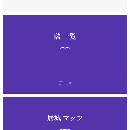
藩 一覧
List
居城 マップ