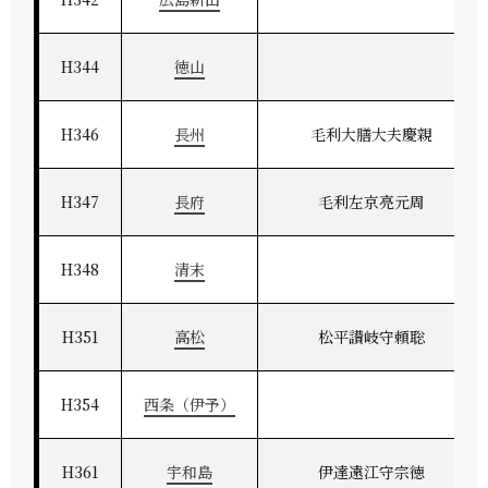
H344
徳山
H346
長州
毛利大膳大夫慶親
H347
長府
毛利左京亮元周
H348
清末
H351
高松
松平讃岐守頼聡
H354
西条（伊予）
H361
宇和島
伊達遠江守宗徳