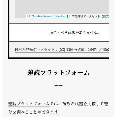
IIIF Curation Viewer Embedded
|
日本古典籍データセット（
国文研
所
照合すべき武鑑がありません。
日本古典籍データセット：{53} 御国分武鑑 （慶応4／1868） [20
差読プラットフォーム
差読プラットフォーム
では、複数の武鑑を比較して差
分を調べることができます。