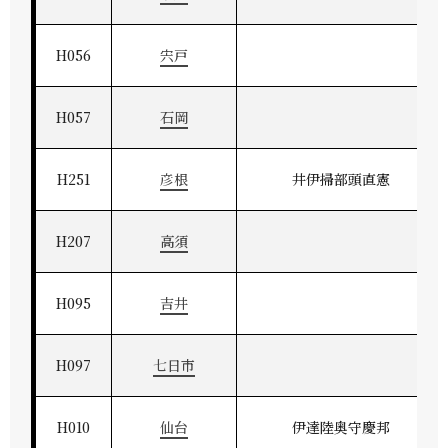
H056
宍戸
H057
石岡
H251
彦根
井伊掃部頭直憲
H207
高須
H095
吉井
H097
七日市
H010
仙台
伊達陸奥守慶邦