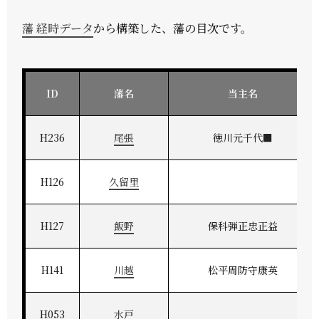
藩 経時データ
から構築した、藩の目次です。
ID
藩名
当主名
H236
尾張
徳川元千代■
H126
久留里
H127
飯野
保科弾正忠正益
H141
川越
松平周防守康英
H053
水戸