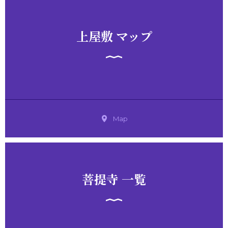
上屋敷 マップ
Map
菩提寺 一覧