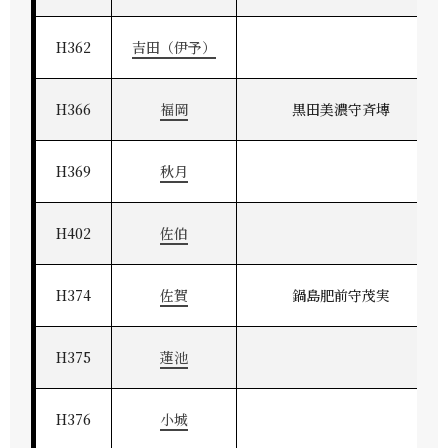
H362
吉田（伊予）
H366
福岡
黒田美濃守斉塼
H369
秋月
H402
佐伯
H374
佐賀
鍋島肥前守茂実
H375
蓮池
H376
小城