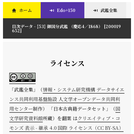
ホーム
Edo+150
武鑑全集
目次データ - {53} 御国分武鑑 （慶応4／1868） [200019
652]
ライセンス
「
武鑑全集
」（
情報・システム研究機構 データサイエ
ンス共同利用基盤施設 人文学オープンデータ共同利
用センター
制作） 「日本古典籍データセット」（
国
文学研究資料館
所蔵）を翻案 は
クリエイティブ・コ
モンズ 表示 - 継承 4.0 国際 ライセンス（CC BY-SA）