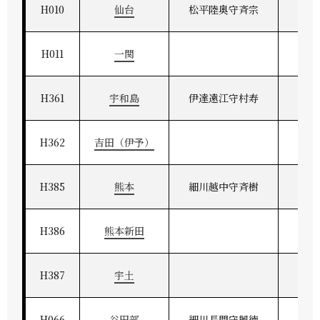
H010
仙台
松平陸奥守斉宗
奥
H011
一関
H361
宇和島
伊達遠江守村寿
伊予
H362
吉田（伊予）
H385
熊本
細川越中守斉樹
肥
H386
熊本新田
H387
宇土
H066
谷田部
細川長門守興徳
常州