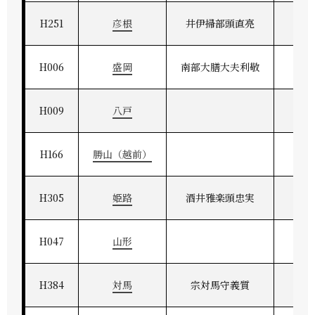
H251
彦根
井伊掃部頭直亮
江
H006
盛岡
南部大膳大夫利敬
奥
H009
八戸
H166
勝山（越前）
H305
姫路
酒井雅楽頭忠実
播
H047
山形
H384
対馬
宗対馬守義質
対