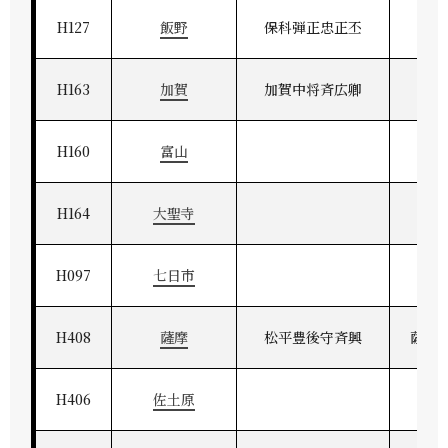
H127
飯野
保科弾正忠正丕
上
H163
加賀
加賀中将斉広卿
加
H160
富山
H164
大聖寺
H097
七日市
H408
薩摩
松平豊後守斉興
薩州
H406
佐土原