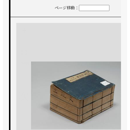
ページ移動：
+
-
1/483
次