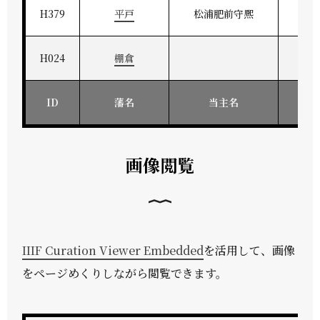
H379
平戸
松浦肥前守熈
肥
H024
棚倉
ID
藩名
当主名
画像閲覧
IIIF Curation Viewer Embedded
を活用して、画像
をページめくりしながら閲覧できます。