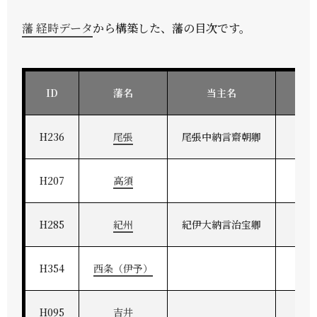
藩 経時データ
から構築した、藩の目次です。
ID
藩名
当主名
H236
尾張
尾張中納言齋朝卿
H207
高須
H285
紀州
紀伊大納言治宝卿
紀州
H354
西条（伊予）
H095
吉井