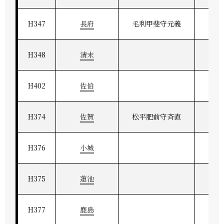
H347
長府
毛利甲斐守元義
長
H348
清末
H402
佐伯
H374
佐賀
松平肥前守斉直
肥
H376
小城
H375
蓮池
H377
鹿島