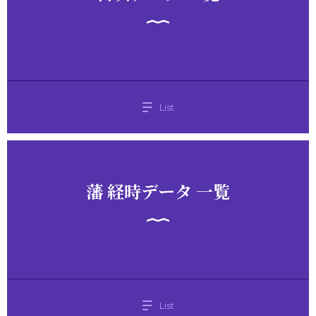
List
藩 経時データ 一覧
List