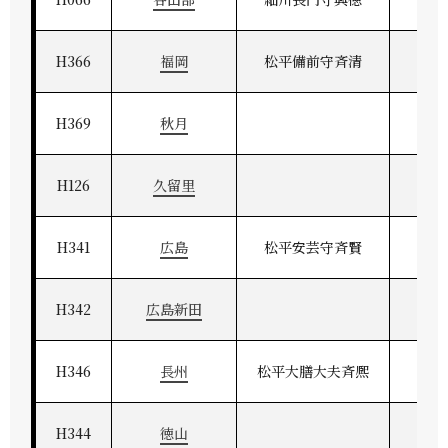
H366
福岡
松平備前守斉清
筑
H369
秋月
H126
久留里
H341
広島
松平安芸守斉賢
安
H342
広島新田
H346
長州
松平大膳大夫斉熈
長
H344
徳山