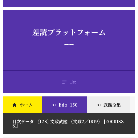
差読プラットフォーム
List
ホーム
Edo+150
武鑑全集
目次データ - {128} 文政武鑑 （文政2／1819） [2000188
81]