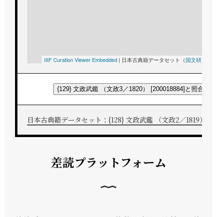
IIIF Curation Viewer Embedded
|
日本古典籍データセット（
国文研
所蔵
{129} 文政武鑑 （文政3／1820） [200018884]と照合する
日本古典籍データセット：{128} 文政武鑑 （文政2／1819） [200
差読プラットフォーム