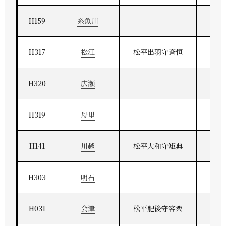
H159
糸魚川
H317
松江
松平出羽守斉恒
出
H320
広瀬
H319
母里
H141
川越
松平大和守矩典
武
H303
明石
H031
会津
松平肥後守容衆
奥