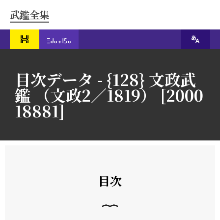
武鑑全集
目次データ - {128} 文政武
鑑 （文政2／1819） [2000
18881]
目次