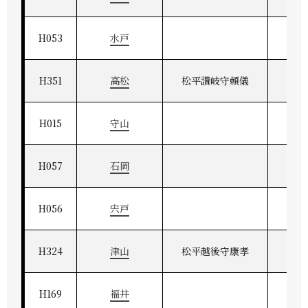
H053
水戸
H351
高松
松平讃岐守頼儀
讃
H015
守山
H057
石岡
H056
宍戸
H324
津山
松平越後守康孝
美作
H169
福井