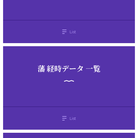
List
藩 経時データ 一覧
List