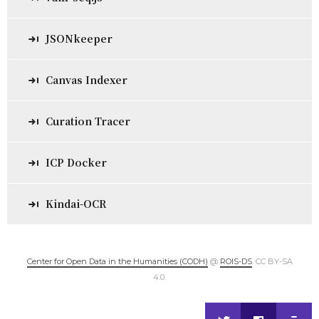
JSONkeeper
Canvas Indexer
Curation Tracer
ICP Docker
Kindai-OCR
Center for Open Data in the Humanities (CODH)
@
ROIS-DS
. CC BY-SA
4.0.