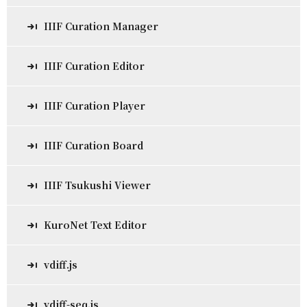
IIIF Curation Manager
IIIF Curation Editor
IIIF Curation Player
IIIF Curation Board
IIIF Tsukushi Viewer
KuroNet Text Editor
vdiff.js
vdiff-seq.js