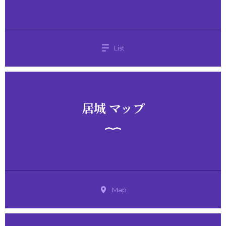
List
居城 マップ
Map