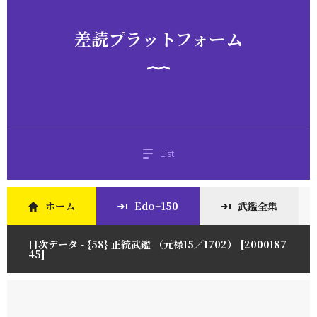
差読プラットフォーム
List
ホーム
Edo+150
武鑑全集
目次データ - {58} 正統武鑑 （元禄15／1702） [2000187
45]