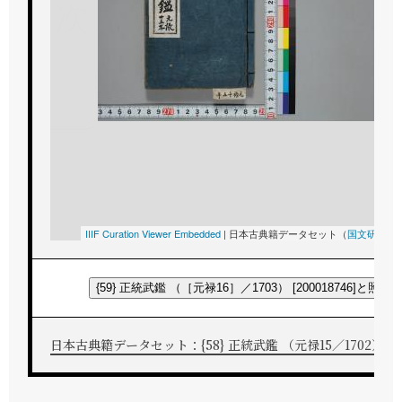
次
IIIF Curation Viewer Embedded
|
日本古典籍データセット（
国文研
所蔵
{59} 正統武鑑 （［元禄16］／1703） [200018746]と照合
日本古典籍データセット：{58} 正統武鑑 （元禄15／1702） [200