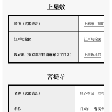
上屋敷
場所（武鑑表記）
上麻布古川町大手
江戸切絵図
江戸切絵図
11-2
現在地（東京都港区南麻布２丁目３）
上屋敷地図
Go
菩提寺
名称（武鑑表記）
妙心寺派 麻布 日
名称
日東山 曹渓寺