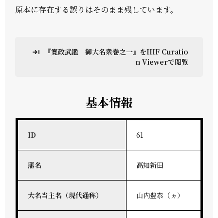
原本に存在する誤りはそのまま残しています。
『寛政武鑑 御大名衆巻之一』をIIIF Curatio
n Viewerで閲覧
基本情報
ID
61
藩名
高知新田
大名当主名（現代通称）
山内豊泰（ヵ）