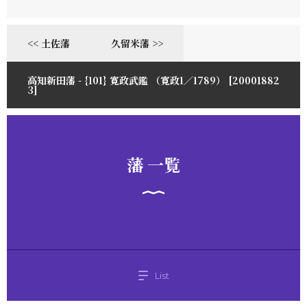
<< 土佐藩
久留米藩 >>
高知新田藩 - {101} 寛政武鑑 （寛政1／1789） [20001882
3]
藩 一覧
List