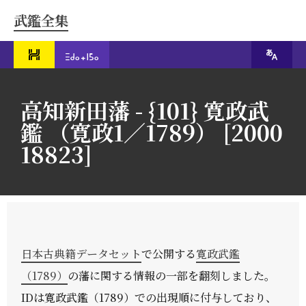
武鑑全集
高知新田藩 - {101} 寛政武
鑑 （寛政1／1789） [2000
18823]
日本古典籍データセット
で公開する
寛政武鑑
（1789）
の藩に関する情報の一部を翻刻しました。
IDは寛政武鑑（1789）での出現順に付与しており、