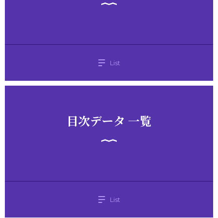
List
目次データ 一覧
List