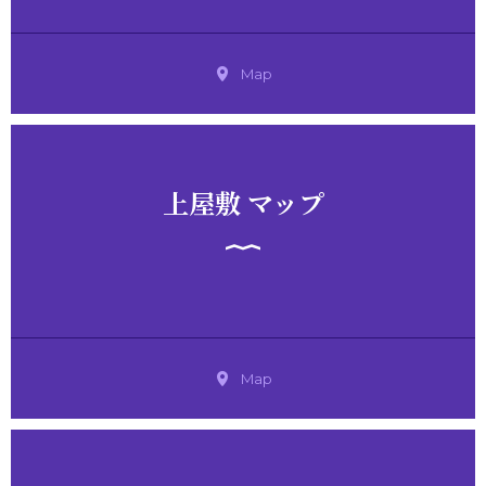
Map
上屋敷 マップ
Map