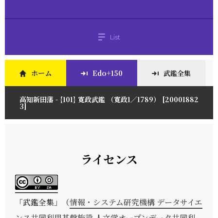
List
ホーム
Edo+150
武鑑全集
高知新田藩 - {101} 寛政武鑑 （寛政1／1789） [20001882
3]
ライセンス
「
武鑑全集
」（
情報・システム研究機構 データサイエ
ンス共同利用基盤施設 人文学オープンデータ共同利