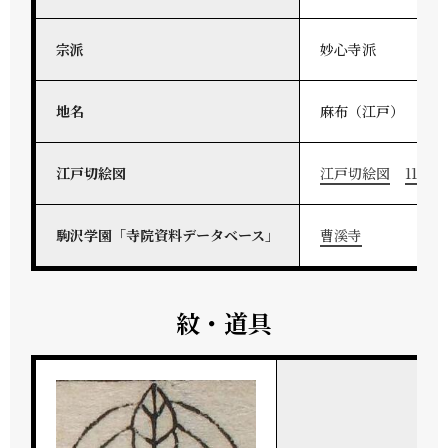
宗派
妙心寺派
地名
麻布（江戸）
江戸切絵図
江戸切絵図
11-248
駒沢学園「寺院資料データベース」
曹溪寺
紋・道具