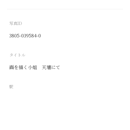
写真ID
3805-039584-0
タイトル
画を描く小姐 天壇にて
駅
北京
路線