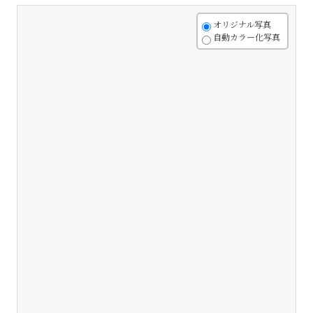
+
オリジナル写真
自動カラー化写真
-