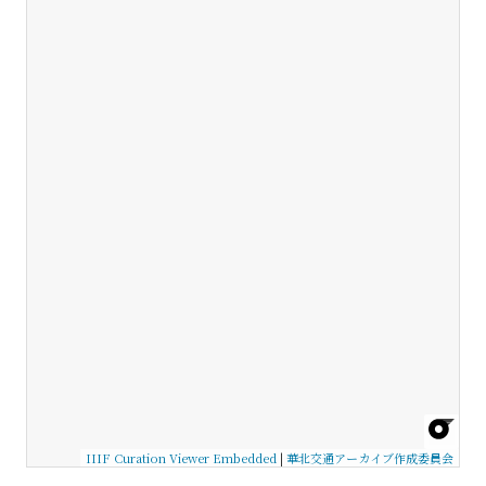
IIIF Curation Viewer Embedded
|
華北交通アーカイブ作成委員会