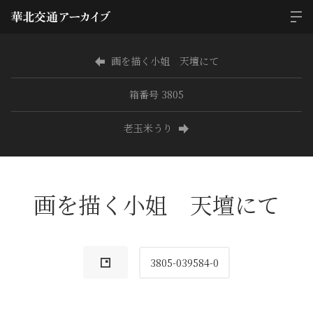
画を描く小姐 天壇にて
箱番号 3805
老玉米うり
画を描く小姐 天壇にて
3805-039584-0