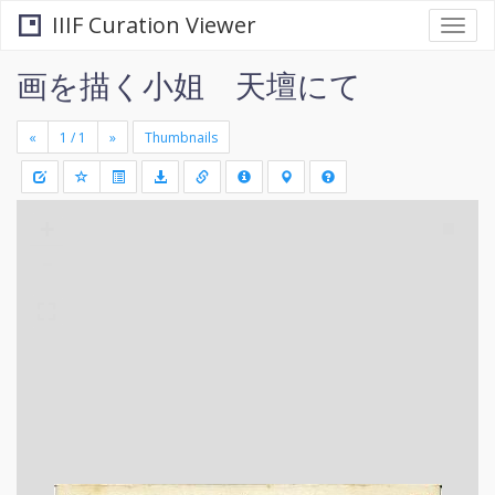
IIIF Curation Viewer
Togg
navi
画を描く小姐 天壇にて
«
»
Thumbnails
+
Draw
-
a
rectang