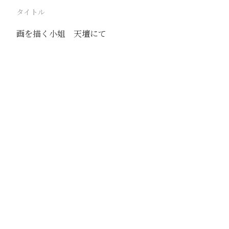
タイトル
画を描く小姐 天壇にて
駅
北京
路線
京古線
京包線
大台線
通州東站線
撮影年月
1941年7月