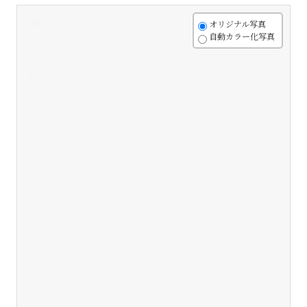
+
オリジナル写真
自動カラー化写真
-