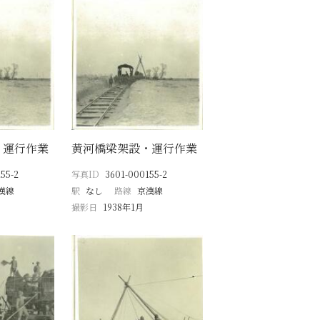
・運行作業
黄河橋梁架設・運行作業
55-2
写真ID
3601-000155-2
漢線
駅
なし
路線
京漢線
撮影日
1938年1月