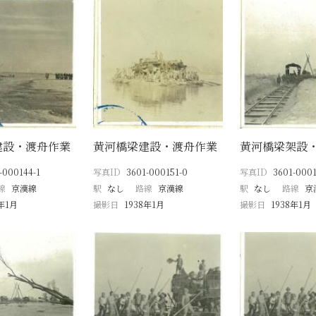
建設・渡舟作業
黄河橋梁建設・渡舟作業
黄河橋梁架設
-000144-1
写真ID
3601-000151-0
写真ID
3601-0001
線
京漢線
駅
なし
路線
京漢線
駅
なし
路線
京
8年1月
撮影日
1938年1月
撮影日
1938年1月