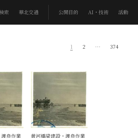
検索
華北交通
公開目的
AI・技術
活動
1
2
…
374
・渡舟作業
黄河橋梁建設・渡舟作業