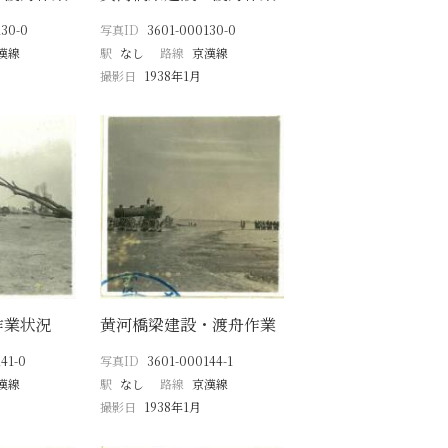
130-0
写真ID
3601-000130-0
漢線
駅
なし
路線
京漢線
撮影日
1938年1月
作業状況
黄河橋梁建設・渡舟作業
41-0
写真ID
3601-000144-1
漢線
駅
なし
路線
京漢線
撮影日
1938年1月