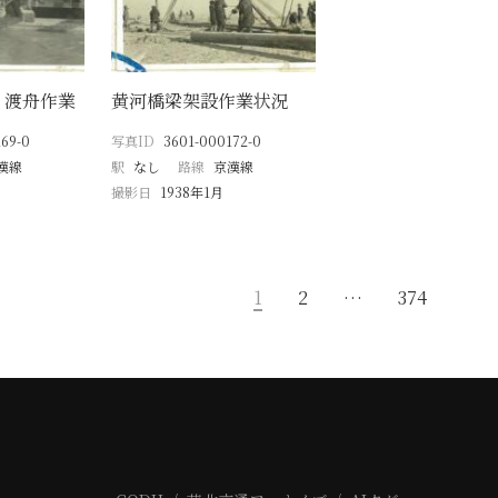
・渡舟作業
黄河橋梁架設作業状況
69-0
写真ID
3601-000172-0
漢線
駅
なし
路線
京漢線
撮影日
1938年1月
1
2
…
374