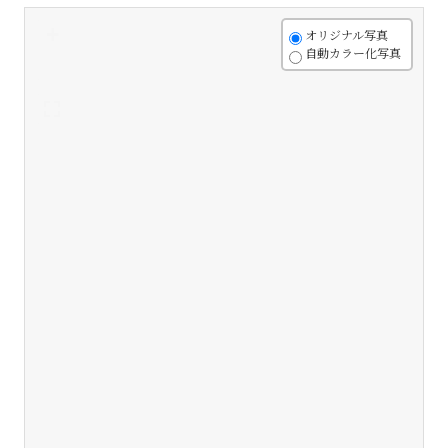
+
オリジナル写真
自動カラー化写真
-