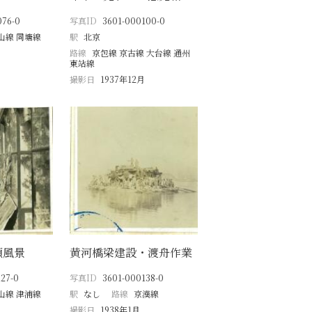
076-0
写真ID
3601-000100-0
山線 同塘線
駅
北京
月
路線
京包線 京古線 大台線 通州
東站線
撮影日
1937年12月
頭風景
黄河橋梁建設・渡舟作業
27-0
写真ID
3601-000138-0
山線 津浦線
駅
なし
路線
京漢線
撮影日
1938年1月