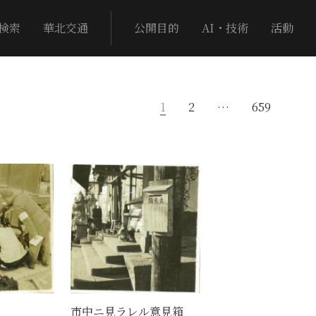
検索
華北交通
公開目的
AI・技術
活動
1
2
…
659
市中ニ見ラレル意見箱