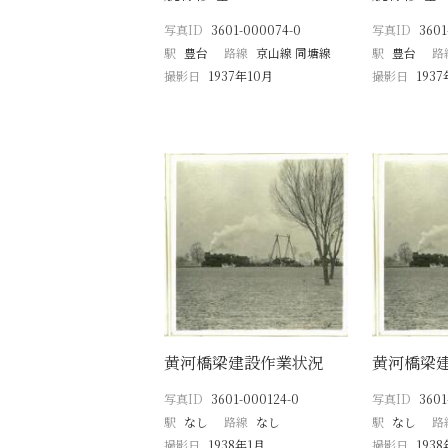
写真ID
3601-000074-0
写真ID
3601
駅
豊台
路線
京山線 同塘線
駅
豊台
路
撮影日
1937年10月
撮影日
193
黄河橋梁建設作業状況
黄河橋梁
写真ID
3601-000124-0
写真ID
3601
駅
なし
路線
なし
駅
なし
路
撮影日
1938年1月
撮影日
193