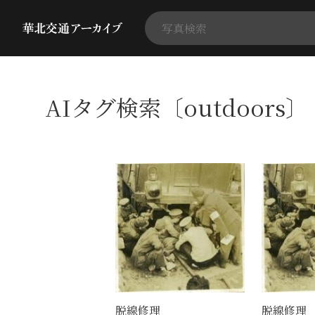
AIタグ検索〔outdoors〕
脱線修理
脱線修理