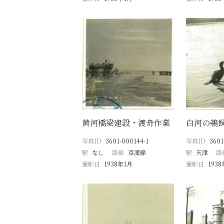
黄河橋梁建設・渡舟作業
白河の鵜
写真ID
3601-000144-1
写真ID
3601
駅
なし
路線
京漢線
駅
天津
路
撮影日
1938年1月
撮影日
193