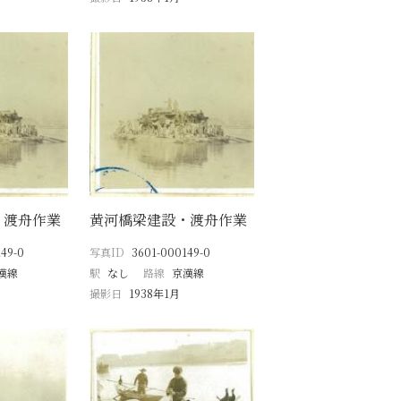
・渡舟作業
黄河橋梁建設・渡舟作業
49-0
写真ID
3601-000149-0
漢線
駅
なし
路線
京漢線
撮影日
1938年1月