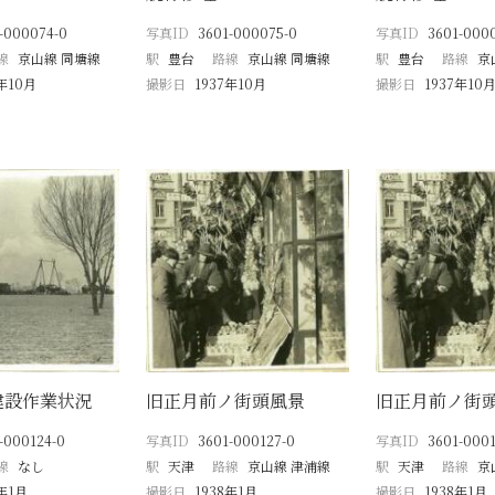
-000074-0
写真ID
3601-000075-0
写真ID
3601-000
線
京山線 同塘線
駅
豊台
路線
京山線 同塘線
駅
豊台
路線
京
7年10月
撮影日
1937年10月
撮影日
1937年10
建設作業状況
旧正月前ノ街頭風景
旧正月前ノ街
-000124-0
写真ID
3601-000127-0
写真ID
3601-0001
線
なし
駅
天津
路線
京山線 津浦線
駅
天津
路線
京
8年1月
撮影日
1938年1月
撮影日
1938年1月