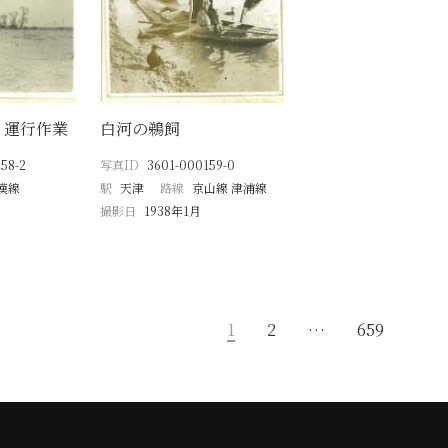
・運行作業
白河の鵜飼
58-2
写真ID
3601-000159-0
漢線
駅
天津
路線
京山線 津浦線
撮影日
1938年1月
1
2
…
659