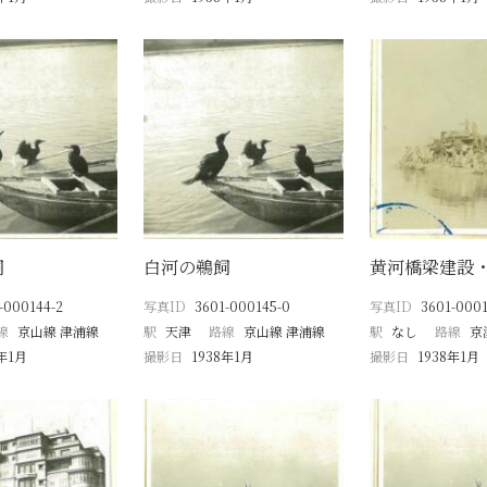
飼
白河の鵜飼
黄河橋梁建設
-000144-2
写真ID
3601-000145-0
写真ID
3601-0001
線
京山線 津浦線
駅
天津
路線
京山線 津浦線
駅
なし
路線
京
8年1月
撮影日
1938年1月
撮影日
1938年1月