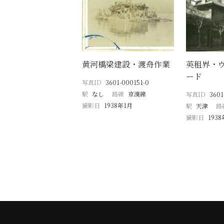
黄河橋梁建設・渡舟作業
英租界・
ード
写真ID
3601-000151-0
駅
なし
路線
京漢線
写真ID
3601
撮影日
1938年1月
駅
天津
路
撮影日
193