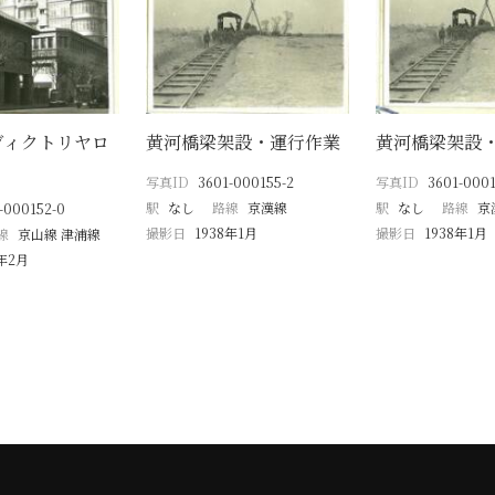
ヴィクトリヤロ
黄河橋梁架設・運行作業
黄河橋梁架設
写真ID
3601-000155-2
写真ID
3601-0001
駅
なし
路線
京漢線
駅
なし
路線
京
-000152-0
撮影日
1938年1月
撮影日
1938年1月
線
京山線 津浦線
8年2月