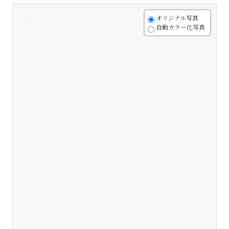
+
オリジナル写真
自動カラー化写真
-