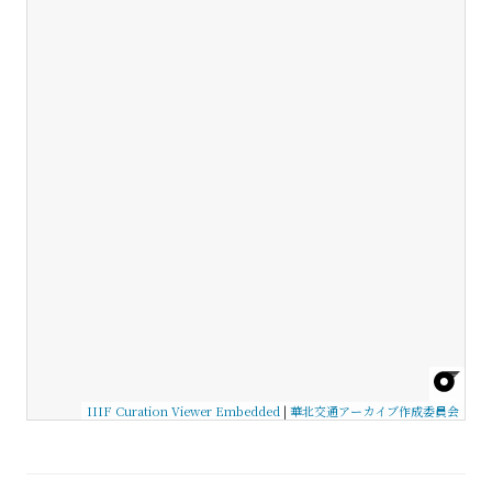
IIIF Curation Viewer Embedded
|
華北交通アーカイブ作成委員会