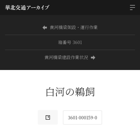
黄河橋梁架設・運行作業
箱番号 3601
黄河橋梁建設作業状況
白河の鵜飼
3601-000159-0