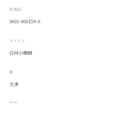
写真ID
3601-000159-0
タイトル
白河の鵜飼
駅
天津
路線
京山線
津浦線