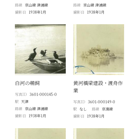
路線
京山線 津浦線
路線
京山線 津浦線
撮影日
1938年1月
撮影日
1938年1月
白河の鵜飼
黄河橋梁建設・渡舟作
業
写真ID
3601-000145-0
駅
天津
写真ID
3601-000149-0
路線
京山線 津浦線
駅
なし
路線
京漢線
撮影日
1938年1月
撮影日
1938年1月