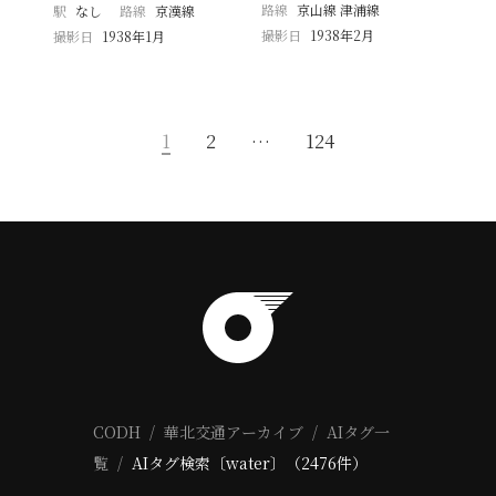
路線
京山線 津浦線
駅
なし
路線
京漢線
撮影日
1938年2月
撮影日
1938年1月
1
2
…
124
CODH
華北交通アーカイブ
AIタグ一
覧
AIタグ検索〔water〕（2476件）