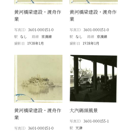
黄河橋梁建設・渡舟作
黄河橋梁建設・渡舟作
業
業
写真ID
3601-000151-0
写真ID
3601-000151-0
駅
なし
路線
京漢線
駅
なし
路線
京漢線
撮影日
1938年1月
撮影日
1938年1月
黄河橋梁建設・渡舟作
大汽碼頭風景
業
写真ID
3601-000155-1
駅
天津
写真ID
3601-000151-0