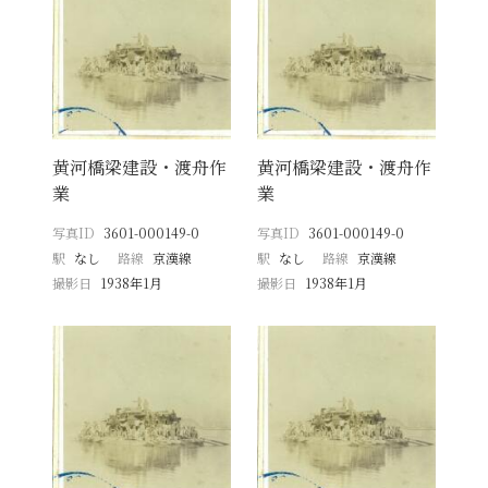
黄河橋梁建設・渡舟作
黄河橋梁建設・渡舟作
業
業
写真ID
3601-000149-0
写真ID
3601-000149-0
駅
なし
路線
京漢線
駅
なし
路線
京漢線
撮影日
1938年1月
撮影日
1938年1月