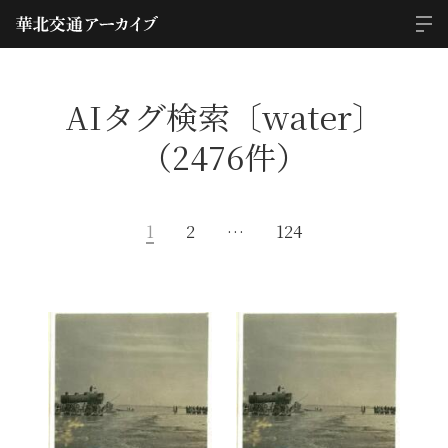
AIタグ検索〔water〕
（2476件）
1
2
…
124