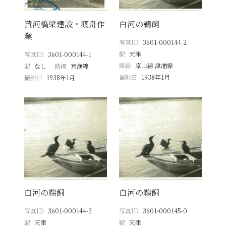
黄河橋梁建設・渡舟作
白河の鵜飼
業
写真ID
3601-000144-2
駅
天津
写真ID
3601-000144-1
路線
京山線 津浦線
駅
なし
路線
京漢線
撮影日
1938年1月
撮影日
1938年1月
白河の鵜飼
白河の鵜飼
写真ID
3601-000144-2
写真ID
3601-000145-0
駅
天津
駅
天津