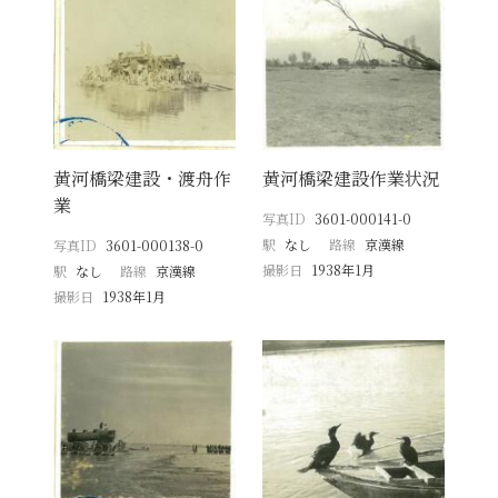
黄河橋梁建設・渡舟作
黄河橋梁建設作業状況
業
写真ID
3601-000141-0
駅
なし
路線
京漢線
写真ID
3601-000138-0
撮影日
1938年1月
駅
なし
路線
京漢線
撮影日
1938年1月