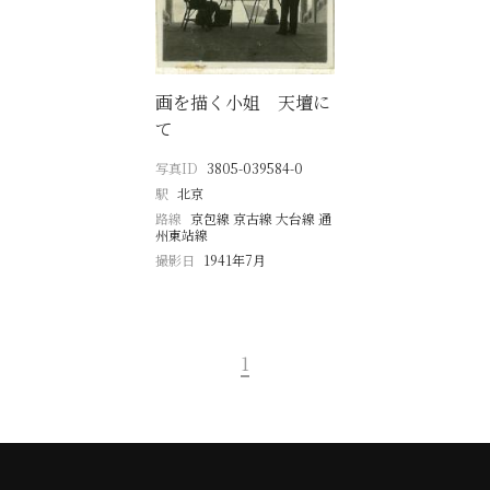
画を描く小姐 天壇に
て
写真ID
3805-039584-0
駅
北京
路線
京包線 京古線 大台線 通
州東站線
撮影日
1941年7月
1