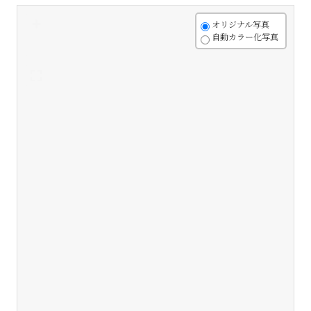
+
オリジナル写真
自動カラー化写真
-