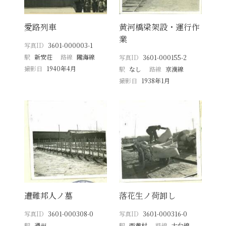
愛路列車
黄河橋梁架設・運行作
業
写真ID
3601-000003-1
駅
新安荘
路線
隴海線
写真ID
3601-000155-2
撮影日
1940年4月
駅
なし
路線
京漢線
撮影日
1938年1月
遭難邦人ノ墓
落花生ノ荷卸し
写真ID
3601-000308-0
写真ID
3601-000316-0
駅
通州
駅
西黄村
路線
大台線