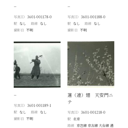
−
−
写真ID
3601-001178-0
写真ID
3601-001188-0
駅
なし
路線
なし
駅
なし
路線
なし
撮影日
不明
撮影日
不明
−
蓮（連）翅 天安門ニ
テ
写真ID
3601-001189-1
駅
なし
路線
なし
写真ID
3601-001218-0
撮影日
不明
駅
北京
路線
京包線 京古線 大台線 通