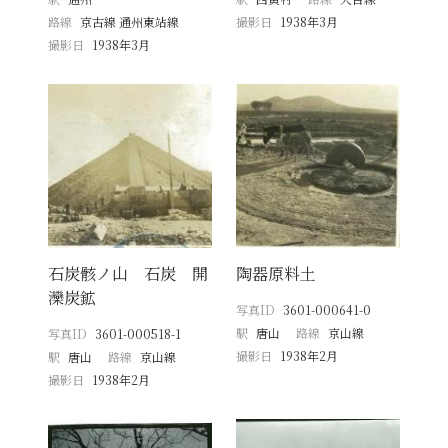
路線
京古線 通州東站線
撮影日
1938年3月
撮影日
1938年3月
石炭骸ノ山 石炭 開
陶器原料土
灤炭鉱
写真ID
3601-000641-0
駅
唐山
路線
京山線
写真ID
3601-000518-1
撮影日
1938年2月
駅
唐山
路線
京山線
撮影日
1938年2月