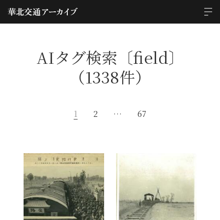
AIタグ検索〔field〕
（1338件）
1
2
…
67