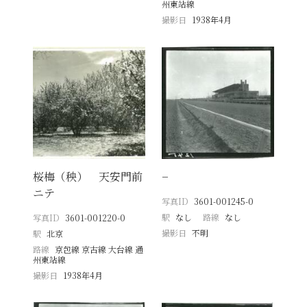
州東站線
撮影日
1938年4月
桜梅（秧） 天安門前
−
ニテ
写真ID
3601-001245-0
駅
なし
路線
なし
写真ID
3601-001220-0
撮影日
不明
駅
北京
路線
京包線 京古線 大台線 通
州東站線
撮影日
1938年4月