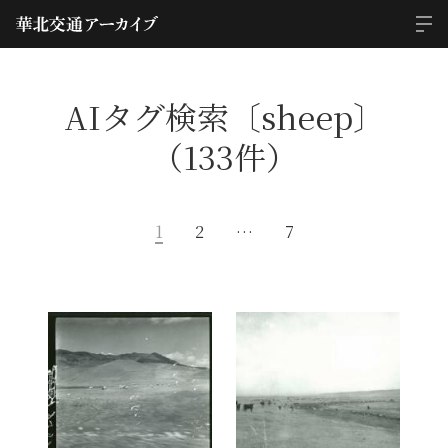
AIタグ検索〔sheep〕
（133件）
1
2
…
7