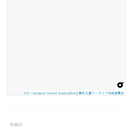
IIIF Curation Viewer Embedded
|
華北交通アーカイブ作成委員会
写真ID