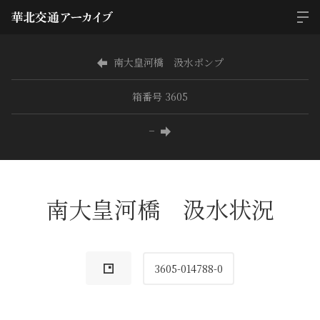
南大皇河橋 汲水ポンプ
箱番号 3605
−
南大皇河橋 汲水状況
3605-014788-0