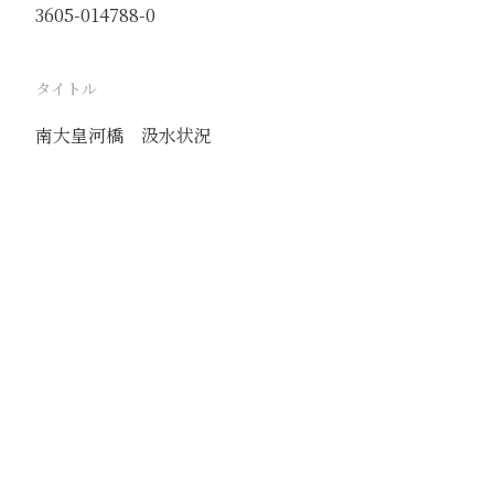
3605-014788-0
タイトル
南大皇河橋 汲水状況
駅
朔県
路線
同蒲線
撮影年月