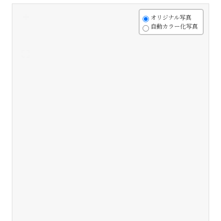
+
オリジナル写真
自動カラー化写真
-