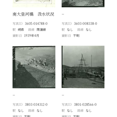
南大皇河橋 汲水状況
−
写真ID
3605-014788-0
写真ID
3603-008338-0
駅
朔県
路線
同蒲線
駅
なし
路線
なし
撮影日
1939年4月
撮影日
不明
−
−
写真ID
3803-034312-0
写真ID
3801-028566-0
駅
なし
路線
なし
駅
なし
路線
なし
撮影日
不明
撮影日
不明