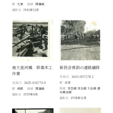
駅
九営
路線
同塘線
撮影日
1941年11月
南大皇河橋 修築木工
新民会青訓の道路舗修
作業
写真ID
3603-007278-2
駅
北京
写真ID
3605-014774-0
路線
京包線 京古線 大台線 通
駅
朔県
路線
同蒲線
州東站線
撮影日
1939年4月
撮影日
1938年11月