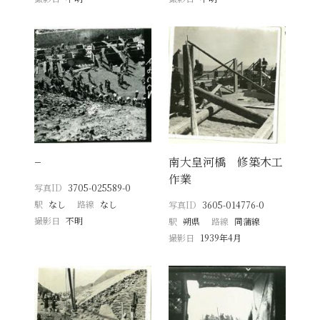
−
南大皇河橋 修築木工
作業
写真ID
3705-025589-0
駅
なし
路線
なし
写真ID
3605-014776-0
撮影日
不明
駅
朔県
路線
同蒲線
撮影日
1939年4月