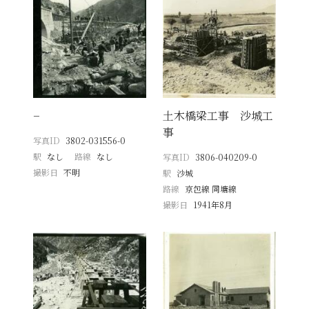
−
土木橋梁工事 沙城工
事
写真ID
3802-031556-0
駅
なし
路線
なし
写真ID
3806-040209-0
撮影日
不明
駅
沙城
路線
京包線 同塘線
撮影日
1941年8月