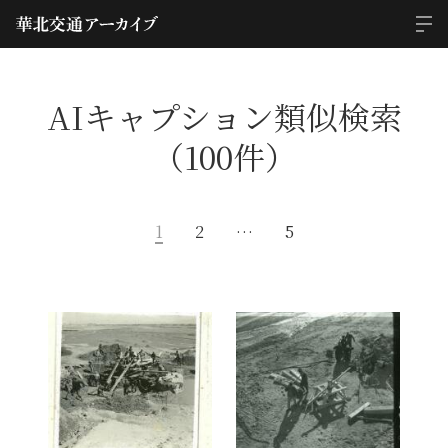
AIキャプション類似検索
（100件）
1
2
…
5