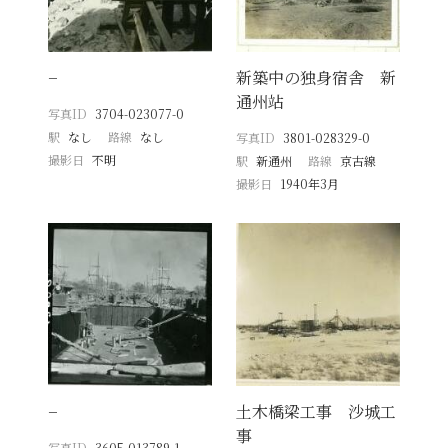
−
新築中の独身宿舎 新
通州站
写真ID
3704-023077-0
駅
なし
路線
なし
写真ID
3801-028329-0
撮影日
不明
駅
新通州
路線
京古線
撮影日
1940年3月
−
土木橋梁工事 沙城工
事
写真ID
3605-013789-1