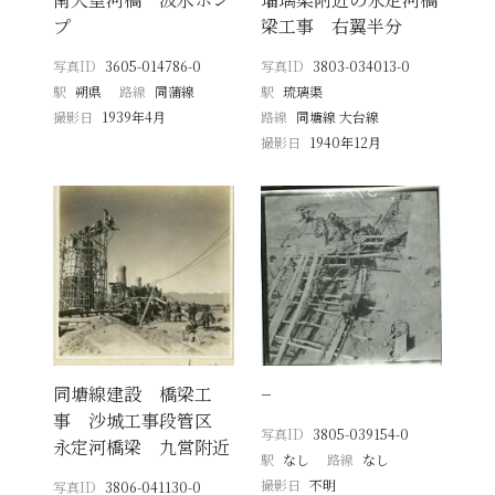
プ
梁工事 右翼半分
写真ID
3605-014786-0
写真ID
3803-034013-0
駅
朔県
路線
同蒲線
駅
琉璃渠
撮影日
1939年4月
路線
同塘線 大台線
撮影日
1940年12月
同塘線建設 橋梁工
−
事 沙城工事段管区
写真ID
3805-039154-0
永定河橋梁 九営附近
駅
なし
路線
なし
撮影日
不明
写真ID
3806-041130-0