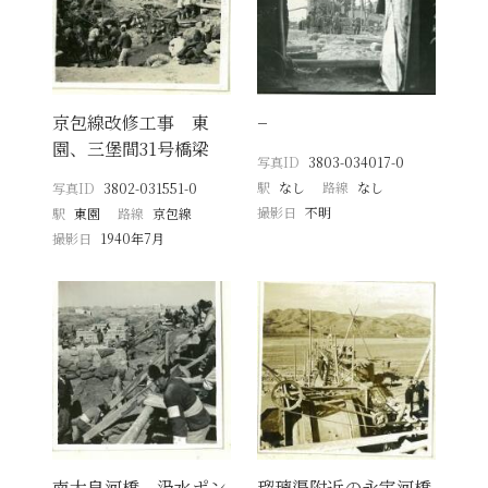
京包線改修工事 東
−
園、三堡間31号橋梁
写真ID
3803-034017-0
駅
なし
路線
なし
写真ID
3802-031551-0
撮影日
不明
駅
東園
路線
京包線
撮影日
1940年7月
南大皇河橋 汲水ポン
瑠璃渠附近の永定河橋