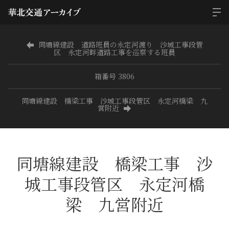
同塘線建設 道路班員の永定河渡り 沙城工事段管
区 永定河畔道路工事を巡察する班員
箱番号 3806
同塘線建設 橋梁工事 沙城工事段管区 永定河橋梁 九
営附近
同塘線建設 橋梁工事 沙
城工事段管区 永定河橋
梁 九営附近