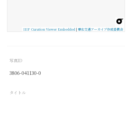
IIIF Curation Viewer Embedded
|
華北交通アーカイブ作成委員会
写真ID
3806-041130-0
タイトル
同塘線建設 橋梁工事 沙城工事段管区 永定河橋
梁 九営附近
駅