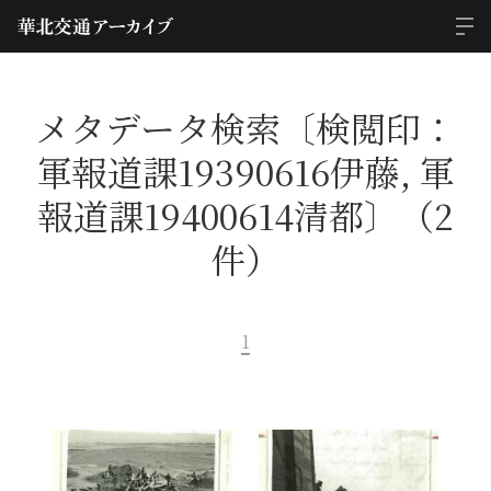
メタデータ検索〔検閲印：
軍報道課19390616伊藤, 軍
報道課19400614清都〕（2
件）
1