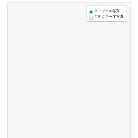
+
オリジナル写真
自動カラー化写真
-