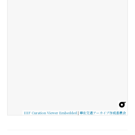
IIIF Curation Viewer Embedded
|
華北交通アーカイブ作成委員会