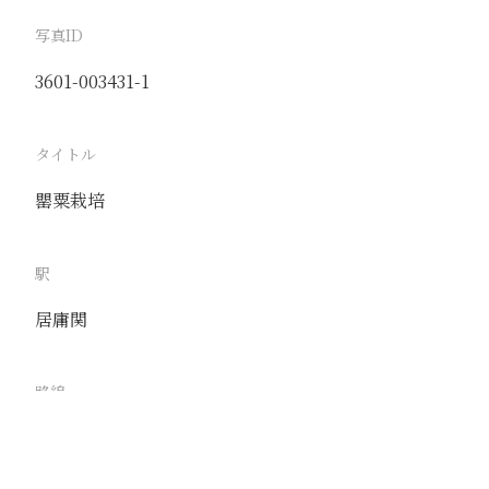
写真ID
3601-003431-1
タイトル
罌粟栽培
駅
居庸関
路線
京包線