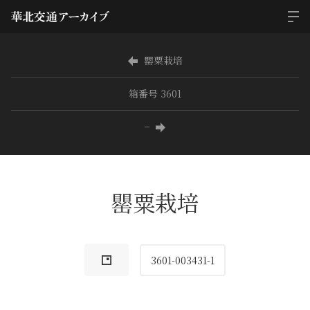
罌粟栽培
箱番号 3601
−
罌粟栽培
3601-003431-1